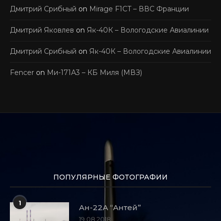
Дмитрий Срибный
on
Mirage F1CT – ВВС Франции
Дмитрий Яковлев
on
Як-40К – Вологодские Авиалинии
Дмитрий Срибный
on
Як-40К – Вологодские Авиалинии
Fencer
on
Ми-171А3 – КБ Миля (МВЗ)
ПОПУЛЯРНЫЕ ФОТОГРАФИИ
1
Ан-22А “Антей”
19.08.2018