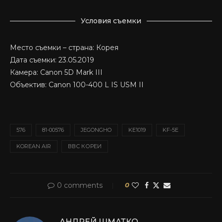
Условия съемки
Место съемки – страна: Корея
Дата съемки: 23.05.2019
Камера: Canon 5D Mark III
Объектив: Canon 100-400 L IS USM II
576
81-00576
JEGONGHO
KE1019
KF-5E
KOREAN AIR
ВВС КОРЕИ
0 comments
0
АНДРЕЙ ШМАТКО