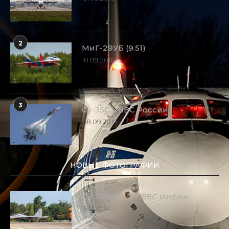
2
МиГ-29УБ (9.51)
10.09.2018
3
Су-35С – ВВС России
08.09.2019
НОВЫЕ ФОТОГРАФИИ
Су-30МКИ-3 – ВВС Индии
15.11.2024