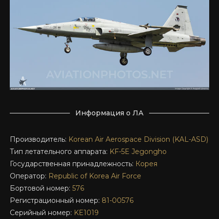
Информация о ЛА
Производитель:
Korean Air Aerospace Division (KAL-ASD)
Тип летательного аппарата:
KF-5E
Jegongho
Государственная принадлежность:
Корея
Оператор:
Republic of Korea Air Force
Бортовой номер:
576
Регистрационный номер:
81-00576
Серийный номер:
KE1019