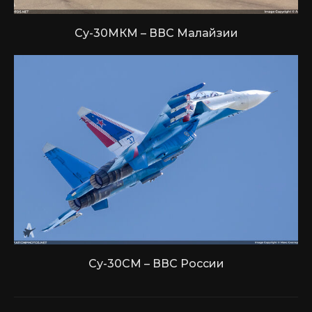
Су-30МКМ – ВВС Малайзии
Су-30СМ – ВВС России