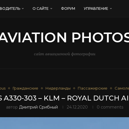
ВОДИТЕЛЬ
О САЙТЕ
ФОРУМ
УПРАВЛЕНИЕ
сайт авиационной фотографии
bus
Гражданские
Нидерланды
Пассажирские
Самол
 A330-303 – KLM – ROYAL DUTCH A
автор
Дмитрий Срибный
24.12.2020
0 comments