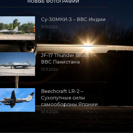
НОВЫЕ ФОТОГРАФИИ
Су-30МКИ-3 – ВВС Индии
15.11.2024
JF-17 Thunder Block 1 –
ВВС Пакистана
13.11.2024
Beechcraft LR-2 –
Сухопутные силы
самообороны Японии
01.11.2024