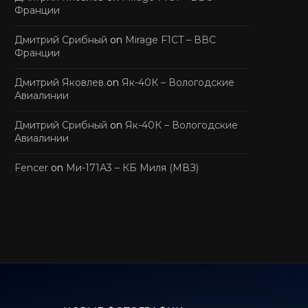
Франции
Дмитрий Срибный
on
Mirage F1CT – ВВС
Франции
Дмитрий Яковлев
on
Як-40К – Вологодские
Авиалинии
Дмитрий Срибный
on
Як-40К – Вологодские
Авиалинии
Fencer
on
Ми-171А3 – КБ Миля (МВЗ)