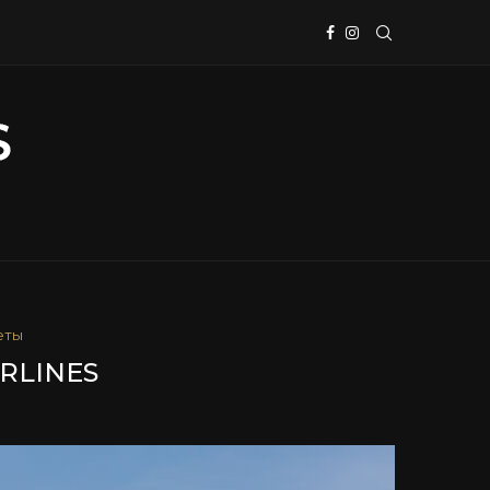
еты
IRLINES