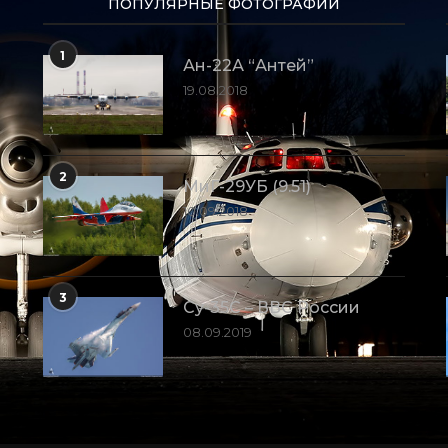
ПОПУЛЯРНЫЕ ФОТОГРАФИИ
1
Ан-22А “Антей”
19.08.2018
2
МиГ-29УБ (9.51)
10.09.2018
3
Су-35С – ВВС России
08.09.2019