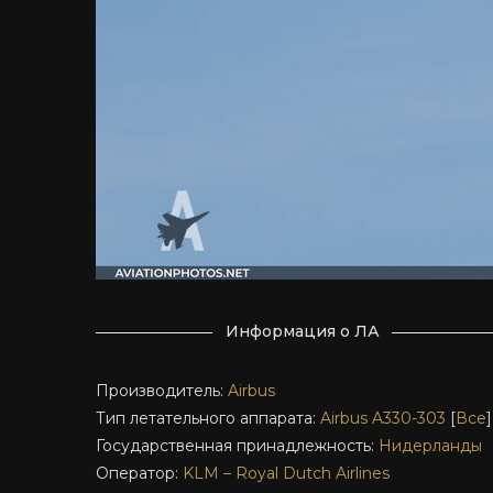
Информация о ЛА
Производитель:
Airbus
Тип летательного аппарата:
Airbus A330-303
[
Все
]
Государственная принадлежность:
Нидерланды
Оператор:
KLM – Royal Dutch Airlines