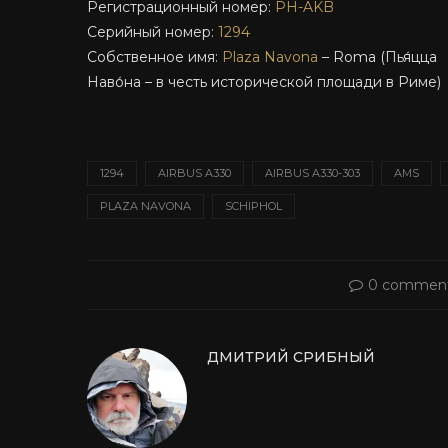
Регистрационный номер:
PH-AKB
Серийный номер:
1294
Собственное имя:
Plaza Navona
– Roma (Пья́цца
Наво́на – в честь исторической площади в Риме)
1294
AIRBUS A330
AIRBUS A330-303
AMS
PLAZA NAVONA
SCHIPHOL
0 commen
ДМИТРИЙ СРИБНЫЙ