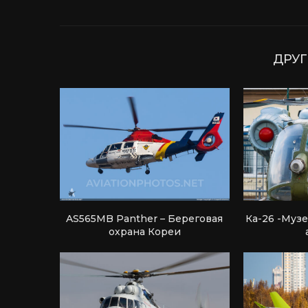
ДРУГ
AS565MB Panther – Береговая
Ка-26 -Муз
охрана Кореи