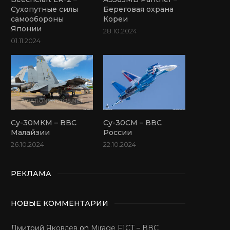
Сухопутные силы
Береговая охрана
самообороны
Кореи
Японии
28.10.2024
01.11.2024
Су-30МКМ – ВВС
Су-30СМ – ВВС
Малайзии
России
26.10.2024
22.10.2024
РЕКЛАМА
НОВЫЕ КОММЕНТАРИИ
Дмитрий Яковлев
on
Mirage F1CT – ВВС