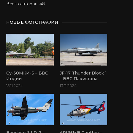
Всего авторов: 48
НОВЫЕ ФОТОГРАФИИ
Су-30МКИ-3 – ВВС
JF-17 Thunder Block 1
Индии
– ВВС Пакистана
15.11.2024
13.11.2024
Beechcraft LR-2 –
AS565MB Panther –