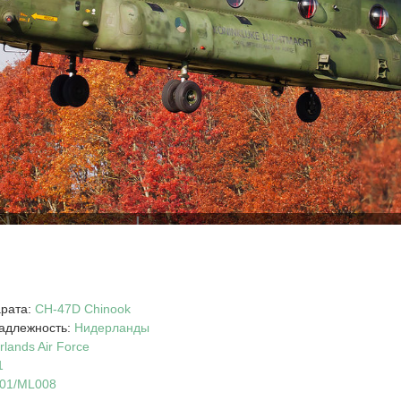
g
арата:
CH-47D
Chinook
адлежность:
Нидерланды
rlands Air Force
1
01/ML008