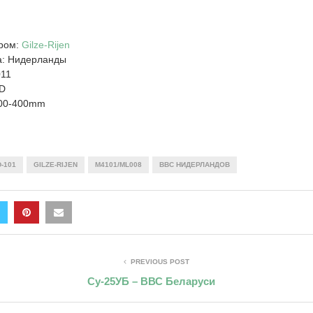
дром:
Gilze-Rijen
а: Нидерланды
011
0D
100-400mm
D-101
GILZE-RIJEN
M4101/ML008
ВВС НИДЕРЛАНДОВ
PREVIOUS POST
Су-25УБ – ВВС Беларуси