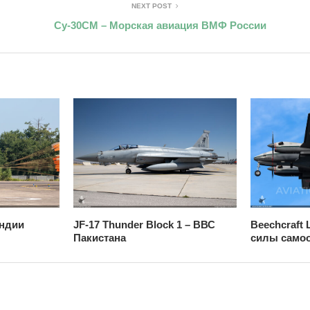
NEXT POST
Су-30СМ – Морская авиация ВМФ России
Индии
JF-17 Thunder Block 1 – ВВС
Beechcraft
Пакистана
силы само