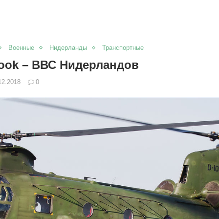
Военные
Нидерланды
Транспортные
ook – ВВС Нидерландов
12.2018
0