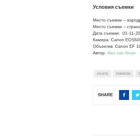
Условия съемки
Место съемки – аэро
Место съемки – стран
Дата съемки: 01-11-2
Камера: Canon EOS5
Объектив: Canon EF 
Автор:
Alex van Noye
CH-47D
CHINOOK
SHARE