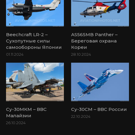
Beechcraft LR-2 –
AS565MB Panther –
Сухопутные силы
Береговая охрана
самообороны Японии
Кореи
01.11.2024
28.10.2024
Су-30МКМ – ВВС
Су-30СМ – ВВС России
Малайзии
22.10.2024
26.10.2024