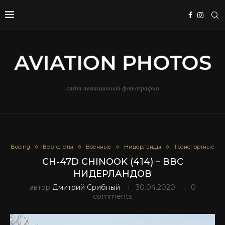
сайт авиационной фотографии
Boeing
Вертолеты
Военные
Нидерланды
Транспортные
CH-47D CHINOOK (414) – ВВС
НИДЕРЛАНДОВ
автор
Дмитрий Срибный
30.04.2020
0
comments