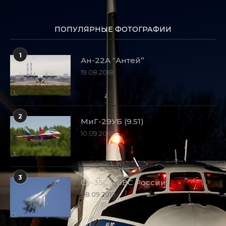
ПОПУЛЯРНЫЕ ФОТОГРАФИИ
1
Ан-22А “Антей”
19.08.2018
2
МиГ-29УБ (9.51)
10.09.2018
3
Су-35С – ВВС России
08.09.2019