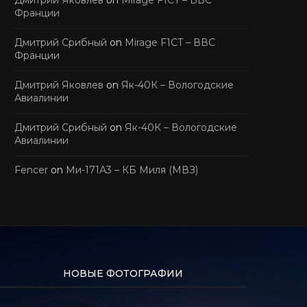
Франции
Дмитрий Срибный
on
Mirage F1CT – ВВС
Франции
Дмитрий Яковлев
on
Як-40К – Вологодские
Авиалинии
Дмитрий Срибный
on
Як-40К – Вологодские
Авиалинии
Fencer
on
Ми-171А3 – КБ Миля (МВЗ)
НОВЫЕ ФОТОГРАФИИ