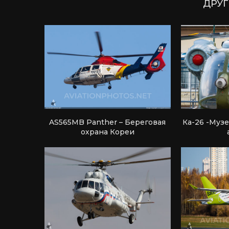
ДРУГ
AS565MB Panther – Береговая
Ка-26 -Муз
охрана Кореи