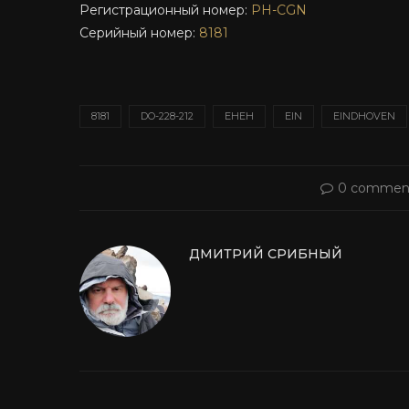
Регистрационный номер:
PH-CGN
Серийный номер:
8181
8181
DO-228-212
EHEH
EIN
EINDHOVEN
0 commen
ДМИТРИЙ СРИБНЫЙ