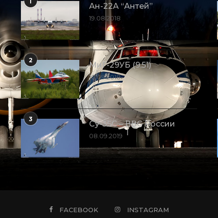
1
Ан-22А “Антей”
19.08.2018
2
МиГ-29УБ (9.51)
10.09.2018
3
Су-35С – ВВС России
08.09.2019
FACEBOOK
INSTAGRAM