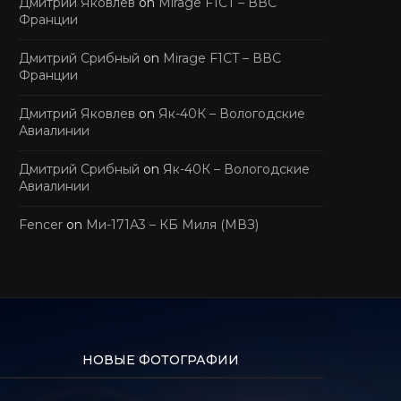
Дмитрий Яковлев
on
Mirage F1CT – ВВС
Франции
Дмитрий Срибный
on
Mirage F1CT – ВВС
Франции
Дмитрий Яковлев
on
Як-40К – Вологодские
Авиалинии
Дмитрий Срибный
on
Як-40К – Вологодские
Авиалинии
Fencer
on
Ми-171А3 – КБ Миля (МВЗ)
НОВЫЕ ФОТОГРАФИИ