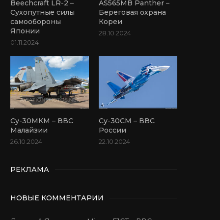
Beechcraft LR-2 –
AS565MB Panther –
Сухопутные силы
Береговая охрана
самообороны
Кореи
Японии
28.10.2024
01.11.2024
Су-30МКМ – ВВС
Су-30СМ – ВВС
Малайзии
России
26.10.2024
22.10.2024
РЕКЛАМА
НОВЫЕ КОММЕНТАРИИ