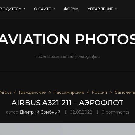
ВОДИТЕЛЬ
О САЙТЕ
ФОРУМ
УПРАВЛЕНИЕ
сайт авиационной фотографии
Airbus
Гражданские
Пассажирские
Россия
Самолет
AIRBUS A321-211 – АЭРОФЛОТ
автор
Дмитрий Срибный
02.05.2022
0 comments