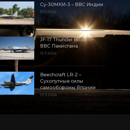
Су-30МКИ-3 – ВВС Индии
15.11.2024
JF-17 Thunder Block 1 –
ВВС Пакистана
13.11.2024
Beechcraft LR-2 –
Сухопутные силы
самообороны Японии
01.11.2024