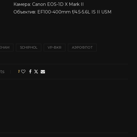
Камера: Canon EOS-1D X Mark II
Объектив: EF100-400mm f/4.5-5.6L IS II USM
EHAM
SCHIPHOL
VP-BKR
АЭРОФЛОТ
ts
1