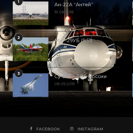
1
Ан-22А “Антей”
19.08.2018
2
МиГ-29УБ (9.51)
10.09.2018
3
Су-35С – ВВС России
08.09.2019
FACEBOOK
INSTAGRAM