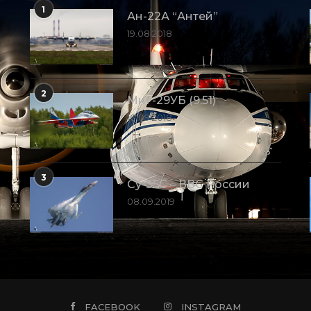
1
Ан-22А “Антей”
19.08.2018
2
МиГ-29УБ (9.51)
10.09.2018
3
Су-35С – ВВС России
08.09.2019
FACEBOOK
INSTAGRAM