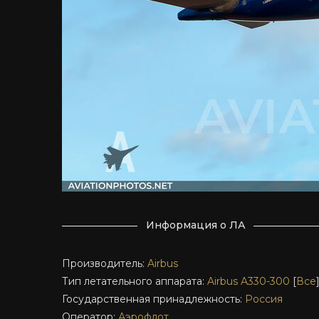
Информация о ЛА
Производитель:
Airbus
Тип летательного аппарата:
Airbus A330-300
[
Все
Государственная принадлежность:
Россия
Оператор:
Аэрофлот