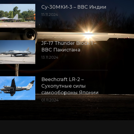
Су-30МКИ-3 – ВВС Индии
15.11.2024
JF-17 Thunder Block 1 –
ВВС Пакистана
13.11.2024
Beechcraft LR-2 –
Сухопутные силы
самообороны Японии
01.11.2024