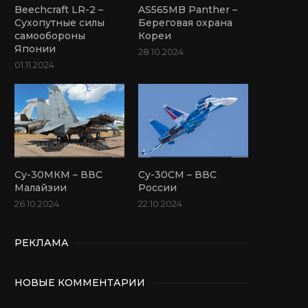
Beechcraft LR-2 –
AS565MB Panther –
Сухопутные силы
Береговая охрана
самообороны
Кореи
Японии
28.10.2024
01.11.2024
Су-30МКМ – ВВС
Су-30СМ – ВВС
Малайзии
России
26.10.2024
22.10.2024
РЕКЛАМА
НОВЫЕ КОММЕНТАРИИ