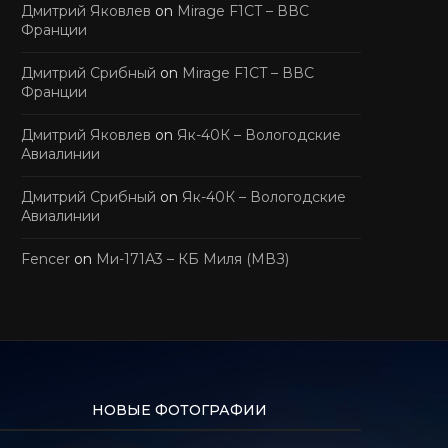
Дмитрий Яковлев
on
Mirage F1CT – ВВС
Франции
Дмитрий Срибный
on
Mirage F1CT – ВВС
Франции
Дмитрий Яковлев
on
Як-40К – Вологодские
Авиалинии
Дмитрий Срибный
on
Як-40К – Вологодские
Авиалинии
Fencer
on
Ми-171А3 – КБ Миля (МВЗ)
НОВЫЕ ФОТОГРАФИИ