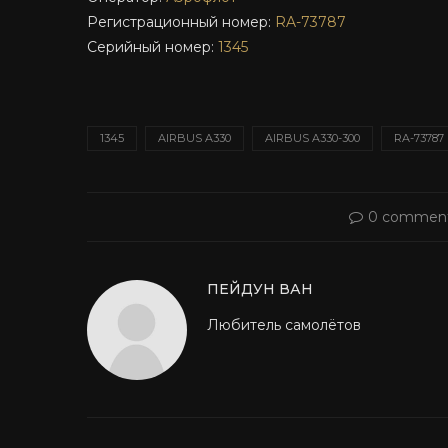
Регистрационный номер:
RA-73787
Серийный номер:
1345
1345
AIRBUS A330
AIRBUS A330-300
RA-73787
0 commen
ПЕЙДУН ВАН
Любитель самолётов