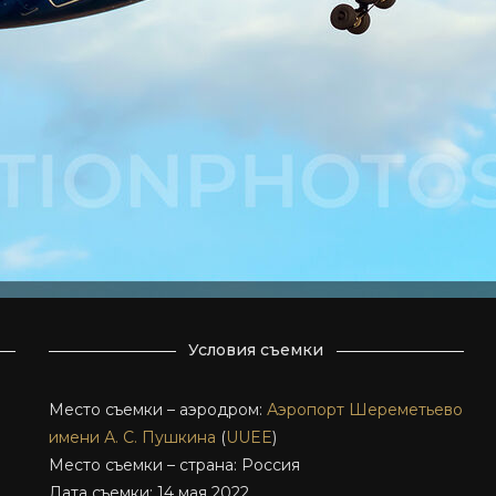
Условия съемки
Место съемки – аэродром:
Аэропорт Шереметьево
]
имени А. С. Пушкина
(
UUEE
)
Место съемки – страна: Россия
Дата съемки: 14 мая 2022