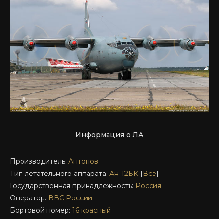
Информация о ЛА
Производитель:
Антонов
Тип летательного аппарата:
Ан-12БК
[
Все
]
Государственная принадлежность:
Россия
Оператор:
ВВС России
Бортовой номер:
16 красный