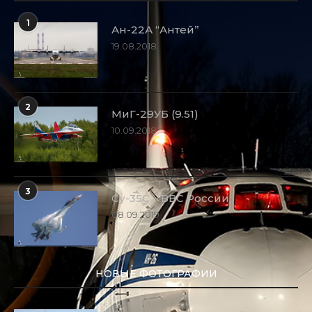
1
Ан-22А “Антей”
19.08.2018
2
МиГ-29УБ (9.51)
10.09.2018
3
Су-35С – ВВС России
08.09.2019
НОВЫЕ ФОТОГРАФИИ