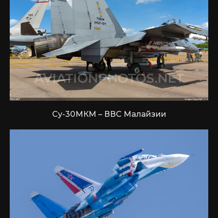
Су-30МКМ – ВВС Малайзии