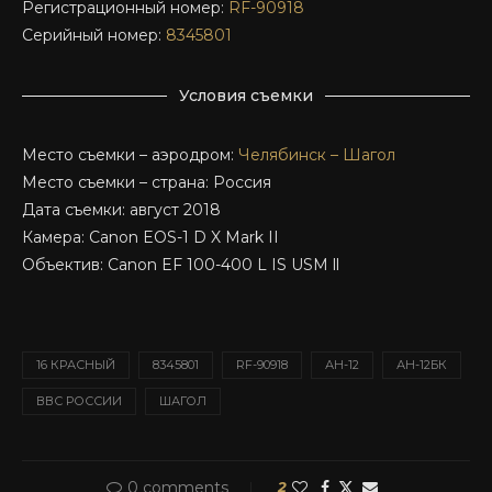
Регистрационный номер:
RF-90918
Серийный номер:
8345801
Условия съемки
Место съемки – аэродром:
Челябинск – Шагол
Место съемки – страна: Россия
Дата съемки: август 2018
Камера: Canon EOS-1 D X Mark II
Объектив: Canon EF 100-400 L IS USM ll
16 КРАСНЫЙ
8345801
RF-90918
АН-12
АН-12БК
ВВС РОССИИ
ШАГОЛ
0 comments
2