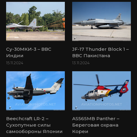
Су-30МКИ-3 – ВВС
JF-17 Thunder Block 1 –
Индии
ВВС Пакистана
15.11.2024
13.11.2024
Beechcraft LR-2 –
AS565MB Panther –
Сухопутные силы
Береговая охрана
самообороны Японии
Кореи