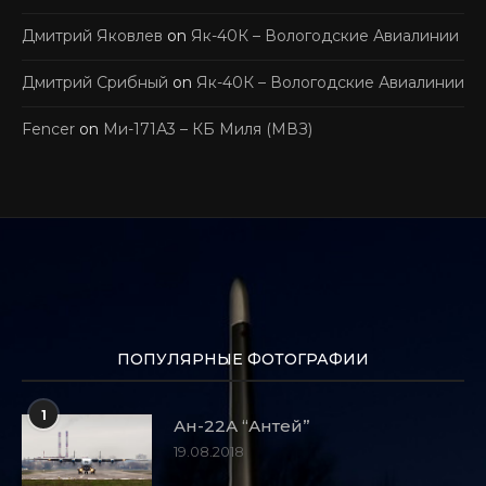
Дмитрий Яковлев
on
Як-40К – Вологодские Авиалинии
Дмитрий Срибный
on
Як-40К – Вологодские Авиалинии
Fencer
on
Ми-171А3 – КБ Миля (МВЗ)
ПОПУЛЯРНЫЕ ФОТОГРАФИИ
1
Ан-22А “Антей”
19.08.2018