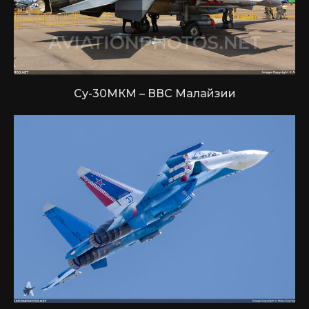
Су-30МКМ – ВВС Малайзии