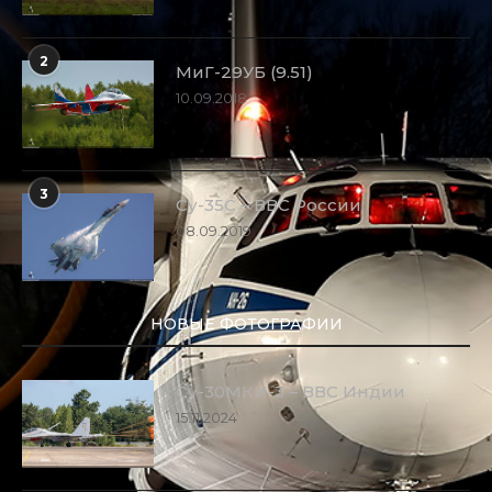
2
МиГ-29УБ (9.51)
10.09.2018
3
Су-35С – ВВС России
08.09.2019
НОВЫЕ ФОТОГРАФИИ
Су-30МКИ-3 – ВВС Индии
15.11.2024