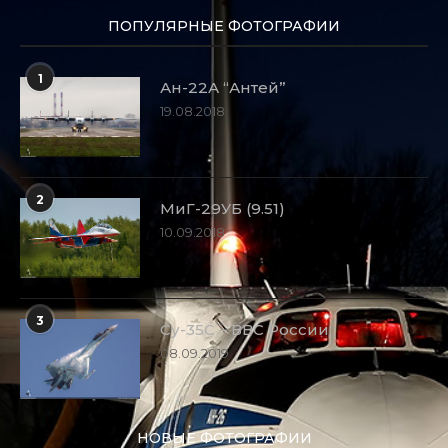
ПОПУЛЯРНЫЕ ФОТОГРАФИИ
1
Ан-22А “Антей”
19.08.2018
2
МиГ-29УБ (9.51)
10.09.2018
3
Су-35С – ВВС России
08.09.2019
НОВЫЕ ФОТОГРАФИИ