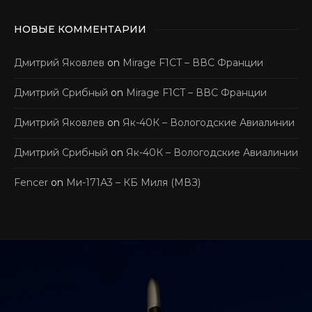
НОВЫЕ КОММЕНТАРИИ
Дмитрий Яковлев
on
Mirage F1CT – ВВС Франции
Дмитрий Срибный
on
Mirage F1CT – ВВС Франции
Дмитрий Яковлев
on
Як-40К – Вологодские Авиалинии
Дмитрий Срибный
on
Як-40К – Вологодские Авиалинии
Fencer
on
Ми-171А3 – КБ Миля (МВЗ)