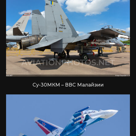
Су-30МКМ – ВВС Малайзии