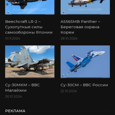
Beechcraft LR-2 –
AS565MB Panther –
Сухопутные силы
Береговая охрана
самообороны Японии
Кореи
01.11.2024
28.10.2024
Су-30МКМ – ВВС
Су-30СМ – ВВС России
Малайзии
22.10.2024
26.10.2024
РЕКЛАМА