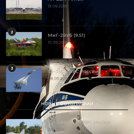
19.08.2018
2
МиГ-29УБ (9.51)
10.09.2018
3
Су-35С – ВВС России
08.09.2019
НОВЫЕ ФОТОГРАФИИ
Су-30МКИ-3 – ВВС Индии
15.11.2024