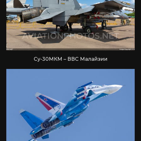
Су-30МКМ – ВВС Малайзии