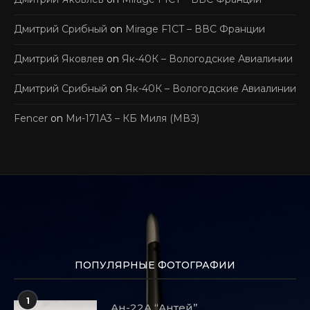
Дмитрий Срибный
on
Mirage F1CT – ВВС Франции
Дмитрий Яковлев
on
Як-40К – Вологодские Авиалинии
Дмитрий Срибный
on
Як-40К – Вологодские Авиалинии
Fencer
on
Ми-171А3 – КБ Миля (МВЗ)
ПОПУЛЯРНЫЕ ФОТОГРАФИИ
1
Ан-22А “Антей”