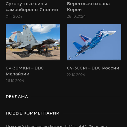
Сухопутные силы
Береговая охрана
самообороны Японии
Кореи
01.11.2024
28.10.2024
Су-30МКМ – ВВС
Су-30СМ – ВВС России
Малайзии
22.10.2024
26.10.2024
РЕКЛАМА
НОВЫЕ КОММЕНТАРИИ
Дмитрий Яковлев
on
Mirage F1CT – ВВС Франции