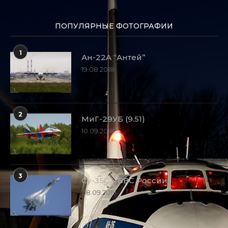
ПОПУЛЯРНЫЕ ФОТОГРАФИИ
1
Ан-22А “Антей”
19.08.2018
2
МиГ-29УБ (9.51)
10.09.2018
3
Су-35С – ВВС России
08.09.2019