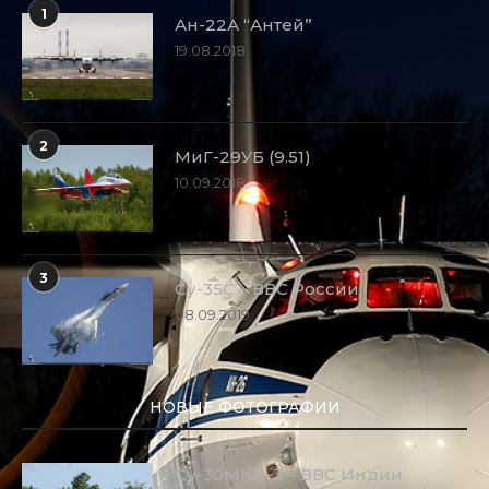
1
Ан-22А “Антей”
19.08.2018
2
МиГ-29УБ (9.51)
10.09.2018
3
Су-35С – ВВС России
08.09.2019
НОВЫЕ ФОТОГРАФИИ
Су-30МКИ-3 – ВВС Индии