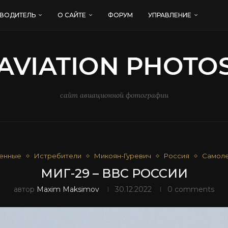
ВОДИТЕЛЬ
О САЙТЕ
ФОРУМ
УПРАВЛЕНИЕ
сайт авиационной фотографии
енные
Истребители
Микоян-Гуревич
Россия
Самол
МИГ-29 – ВВС РОССИИ
автор
Maxim Maksimov
30.12.2022
0 comments