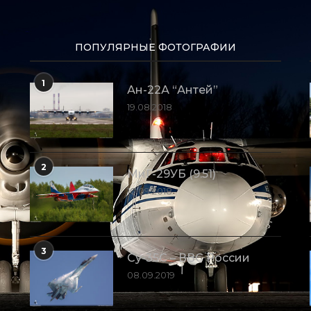
ПОПУЛЯРНЫЕ ФОТОГРАФИИ
1
Ан-22А “Антей”
19.08.2018
2
МиГ-29УБ (9.51)
10.09.2018
3
Су-35С – ВВС России
08.09.2019