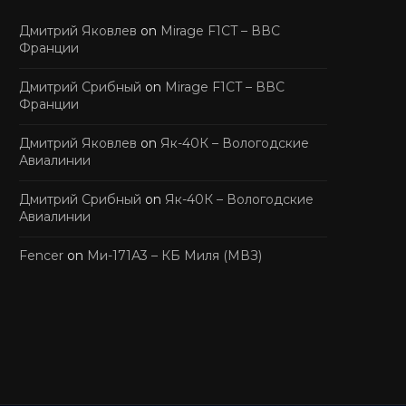
Дмитрий Яковлев
on
Mirage F1CT – ВВС
Франции
Дмитрий Срибный
on
Mirage F1CT – ВВС
Франции
Дмитрий Яковлев
on
Як-40К – Вологодские
Авиалинии
Дмитрий Срибный
on
Як-40К – Вологодские
Авиалинии
Fencer
on
Ми-171А3 – КБ Миля (МВЗ)