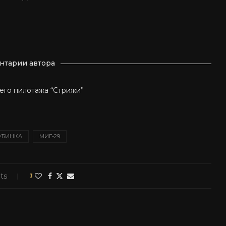
нтарии автора
его пилотажа “Стрижи”
УБИНКА
МИГ-29
ts
1