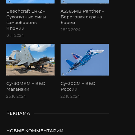
Beechcraft LR-2 –
AS565MB Panther –
Сухопутные силы
Береговая охрана
самообороны
Кореи
Японии
28.10.2024
01.11.2024
Су-30МКМ – ВВС
Су-30СМ – ВВС
Малайзии
России
26.10.2024
22.10.2024
РЕКЛАМА
НОВЫЕ КОММЕНТАРИИ