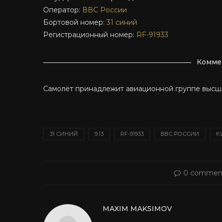
Оператор:
ВВС России
Бортовой номер:
31 синий
Регистрационный номер:
RF-91933
Комме
Самолёт принадлежит авиационной группе высш
31 СИНИЙ
9.13
RF-91933
ВВС РОССИИ
К
0 commen
MAXIM MAKSIMOV