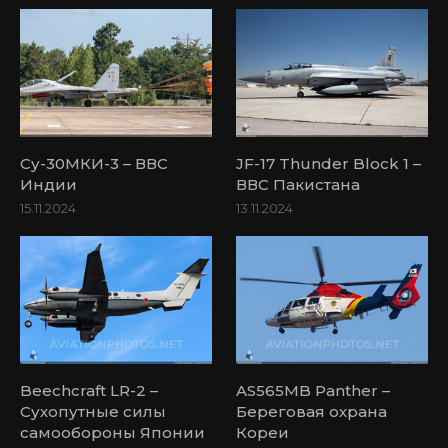
Су-30МКИ-3 – ВВС
JF-17 Thunder Block 1 –
Индии
ВВС Пакистана
15.11.2024
13.11.2024
Beechcraft LR-2 –
AS565MB Panther –
Сухопутные силы
Береговая охрана
самообороны Японии
Кореи