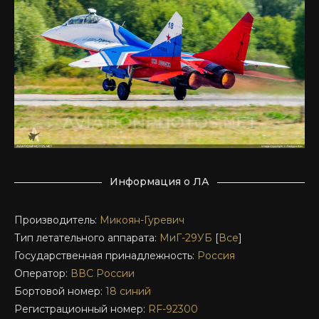
Информация о ЛА
Производитель:
Микоян-Гуревич
Тип летательного аппарата:
МиГ-29УБ
[
Все
]
Государственная принадлежность:
Россия
Оператор:
ВВС России
Бортовой номер:
18 синий
Регистрационный номер:
RF-92300