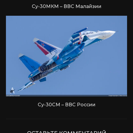
Су-30МКМ – ВВС Малайзии
Су-30СМ – ВВС России