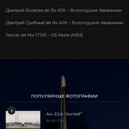
Дмитрий Яковлев
on
Як-40К – Вологодские Авиалинии
Дмитрий Срибный
on
Як-40К – Вологодские Авиалинии
Fencer
on
Ми-171А3 – КБ Миля (МВЗ)
ПОПУЛЯРНЫЕ ФОТОГРАФИИ
1
Ан-22А “Антей”
19.08.2018