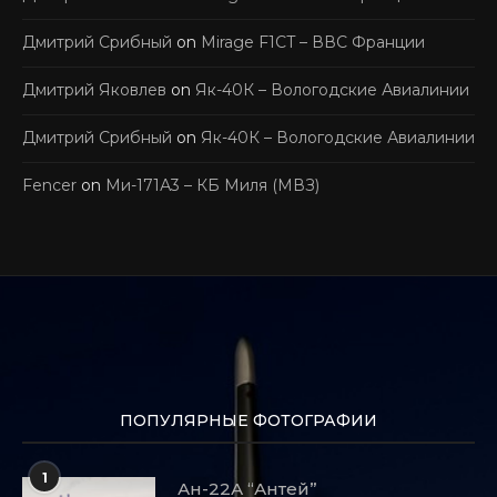
Дмитрий Срибный
on
Mirage F1CT – ВВС Франции
Дмитрий Яковлев
on
Як-40К – Вологодские Авиалинии
Дмитрий Срибный
on
Як-40К – Вологодские Авиалинии
Fencer
on
Ми-171А3 – КБ Миля (МВЗ)
ПОПУЛЯРНЫЕ ФОТОГРАФИИ
1
Ан-22А “Антей”