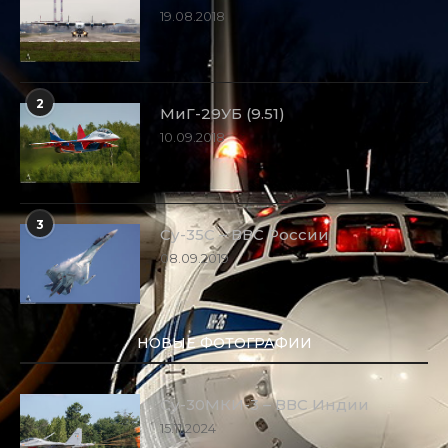
19.08.2018
2
МиГ-29УБ (9.51)
10.09.2018
3
Су-35С – ВВС России
08.09.2019
НОВЫЕ ФОТОГРАФИИ
Су-30МКИ-3 – ВВС Индии
15.11.2024