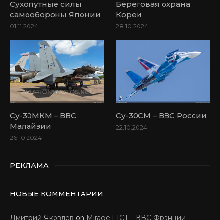
Сухопутные силы
Береговая охрана
самообороны Японии
Кореи
01.11.2024
28.10.2024
Су-30МКМ – ВВС
Су-30СМ – ВВС России
Малайзии
22.10.2024
26.10.2024
РЕКЛАМА
НОВЫЕ КОММЕНТАРИИ
Дмитрий Яковлев
on
Mirage F1CT – ВВС Франции