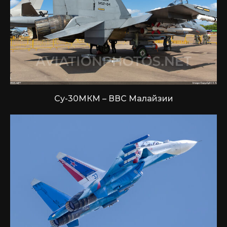
Су-30МКМ – ВВС Малайзии