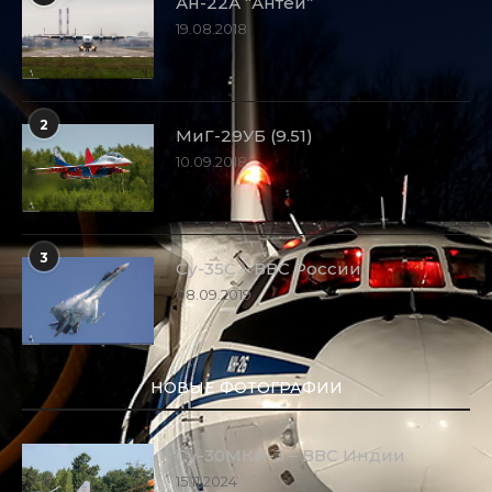
Ан-22А “Антей”
19.08.2018
2
МиГ-29УБ (9.51)
10.09.2018
3
Су-35С – ВВС России
08.09.2019
НОВЫЕ ФОТОГРАФИИ
Су-30МКИ-3 – ВВС Индии
15.11.2024