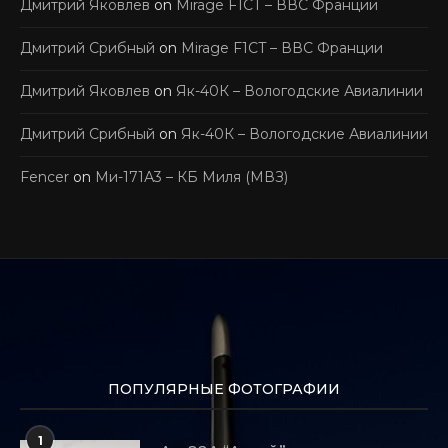
Дмитрий Яковлев
on
Mirage F1CT – ВВС Франции
Дмитрий Срибный
on
Mirage F1CT – ВВС Франции
Дмитрий Яковлев
on
Як-40К – Вологодские Авиалинии
Дмитрий Срибный
on
Як-40К – Вологодские Авиалинии
Fencer
on
Ми-171А3 – КБ Миля (МВЗ)
ПОПУЛЯРНЫЕ ФОТОГРАФИИ
1