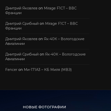
Дмитрий Яковлев
on
Mirage F1CT – ВВС
Франции
Дмитрий Срибный
on
Mirage F1CT – ВВС
Франции
Дмитрий Яковлев
on
Як-40К – Вологодские
Авиалинии
Дмитрий Срибный
on
Як-40К – Вологодские
Авиалинии
Fencer
on
Ми-171А3 – КБ Миля (МВЗ)
НОВЫЕ ФОТОГРАФИИ