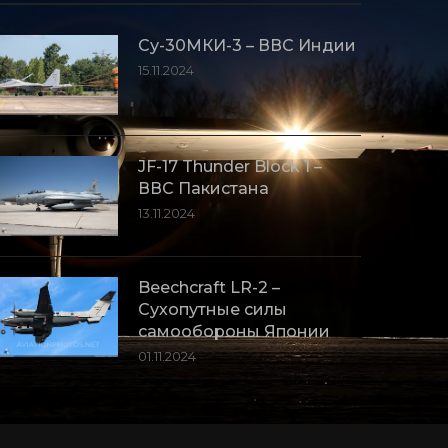
Су-30МКИ-3 – ВВС Индии
15.11.2024
JF-17 Thunder Block 1 –
ВВС Пакистана
13.11.2024
Beechcraft LR-2 –
Сухопутные силы
самообороны Японии
01.11.2024