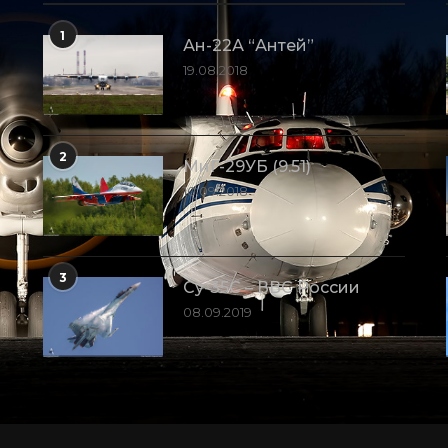
1
Ан-22А “Антей”
19.08.2018
2
МиГ-29УБ (9.51)
10.09.2018
3
Су-35С – ВВС России
08.09.2019