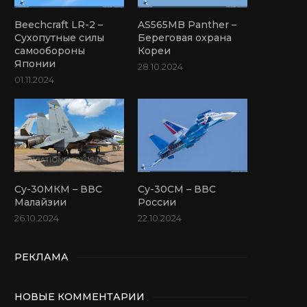
Beechcraft LR-2 –
AS565MB Panther –
Сухопутные силы
Береговая охрана
самообороны
Кореи
Японии
28.10.2024
01.11.2024
Су-30МКМ – ВВС
Су-30СМ – ВВС
Малайзии
России
26.10.2024
22.10.2024
РЕКЛАМА
НОВЫЕ КОММЕНТАРИИ