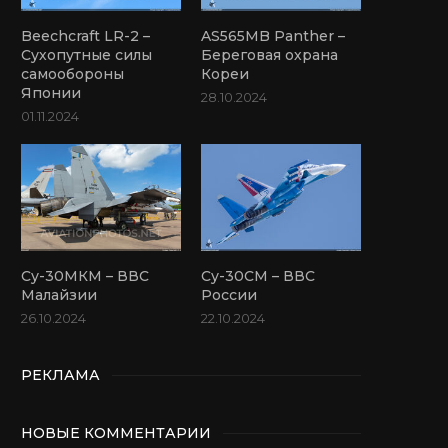
Beechcraft LR-2 –
AS565MB Panther –
Сухопутные силы
Береговая охрана
самообороны
Кореи
Японии
28.10.2024
01.11.2024
Су-30МКМ – ВВС
Су-30СМ – ВВС
Малайзии
России
26.10.2024
22.10.2024
РЕКЛАМА
НОВЫЕ КОММЕНТАРИИ