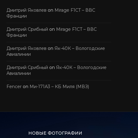
Дмитрий Яковлев
on
Mirage F1CT – ВВС
Франции
Дмитрий Срибный
on
Mirage F1CT – ВВС
Франции
Дмитрий Яковлев
on
Як-40К – Вологодские
Авиалинии
Дмитрий Срибный
on
Як-40К – Вологодские
Авиалинии
Fencer
on
Ми-171А3 – КБ Миля (МВЗ)
НОВЫЕ ФОТОГРАФИИ