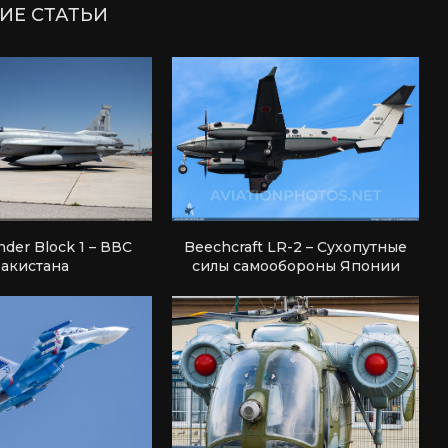
ИЕ СТАТЬИ
nder Block 1 – ВВС
Beechcraft LR-2 – Сухопутные
акистана
силы самообороны Японии