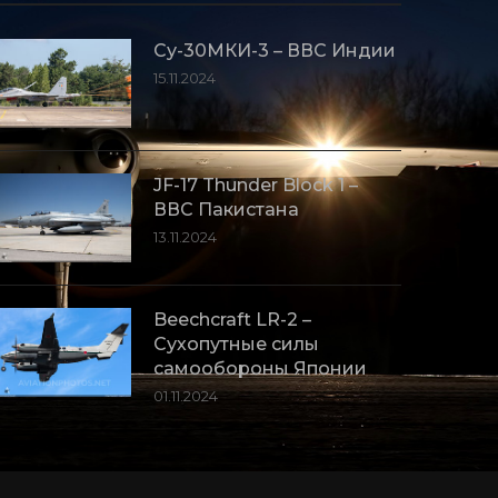
Су-30МКИ-3 – ВВС Индии
15.11.2024
JF-17 Thunder Block 1 –
ВВС Пакистана
13.11.2024
Beechcraft LR-2 –
Сухопутные силы
самообороны Японии
01.11.2024