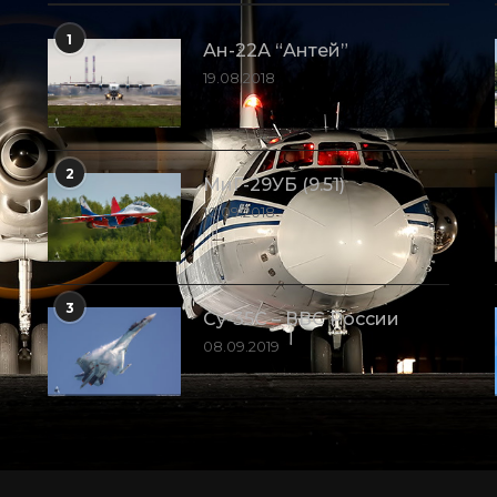
1
Ан-22А “Антей”
19.08.2018
2
МиГ-29УБ (9.51)
10.09.2018
3
Су-35С – ВВС России
08.09.2019