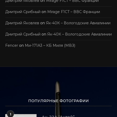
Дмитрий Яковлев
on
Mirage F1CT – ВВС Франции
Дмитрий Срибный
on
Mirage F1CT – ВВС Франции
Дмитрий Яковлев
on
Як-40К – Вологодские Авиалинии
Дмитрий Срибный
on
Як-40К – Вологодские Авиалинии
Fencer
on
Ми-171А3 – КБ Миля (МВЗ)
ПОПУЛЯРНЫЕ ФОТОГРАФИИ
1
Ан-22А “Антей”