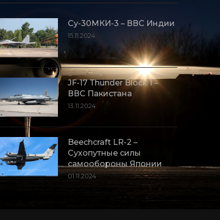
Су-30МКИ-3 – ВВС Индии
15.11.2024
JF-17 Thunder Block 1 –
ВВС Пакистана
13.11.2024
Beechcraft LR-2 –
Сухопутные силы
самообороны Японии
01.11.2024