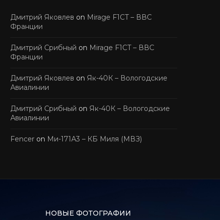
Дмитрий Яковлев
on
Mirage F1CT – ВВС
Франции
Дмитрий Срибный
on
Mirage F1CT – ВВС
Франции
Дмитрий Яковлев
on
Як-40К – Вологодские
Авиалинии
Дмитрий Срибный
on
Як-40К – Вологодские
Авиалинии
Fencer
on
Ми-171А3 – КБ Миля (МВЗ)
НОВЫЕ ФОТОГРАФИИ