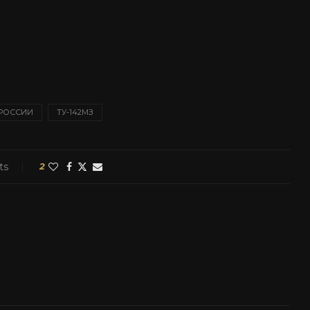
 РОССИИ
ТУ-142МЗ
ts
2