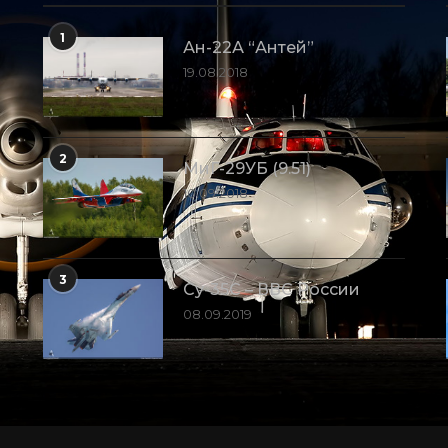
1
Ан-22А “Антей”
19.08.2018
2
МиГ-29УБ (9.51)
10.09.2018
3
Су-35С – ВВС России
08.09.2019