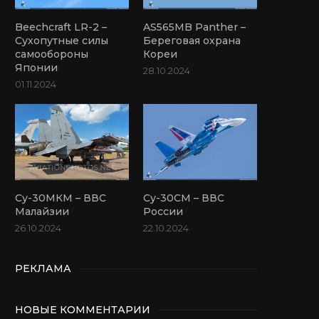
Beechcraft LR-2 –
AS565MB Panther –
Сухопутные силы
Береговая охрана
самообороны
Кореи
Японии
28.10.2024
01.11.2024
Су-30МКМ – ВВС
Су-30СМ – ВВС
Малайзии
России
26.10.2024
22.10.2024
РЕКЛАМА
НОВЫЕ КОММЕНТАРИИ