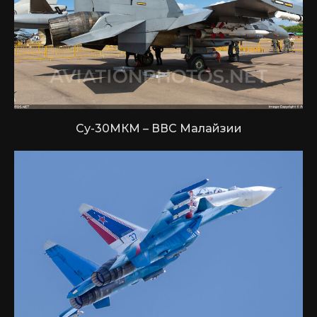
Су-30МКМ – ВВС Малайзии