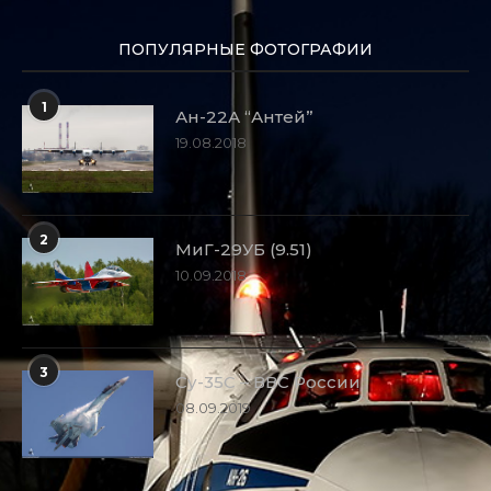
ПОПУЛЯРНЫЕ ФОТОГРАФИИ
1
Ан-22А “Антей”
19.08.2018
2
МиГ-29УБ (9.51)
10.09.2018
3
Су-35С – ВВС России
08.09.2019