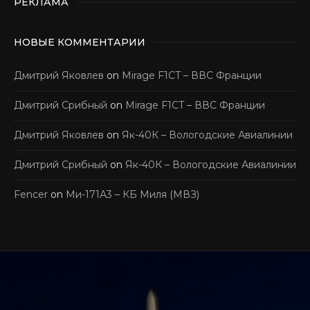
РЕКЛАМА
НОВЫЕ КОММЕНТАРИИ
Дмитрий Яковлев
on
Mirage F1CT – ВВС Франции
Дмитрий Срибный
on
Mirage F1CT – ВВС Франции
Дмитрий Яковлев
on
Як-40К – Вологодские Авиалинии
Дмитрий Срибный
on
Як-40К – Вологодские Авиалинии
Fencer
on
Ми-171А3 – КБ Миля (МВЗ)