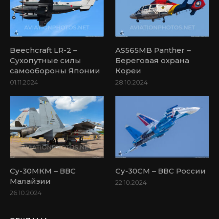
Beechcraft LR-2 –
AS565MB Panther –
Сухопутные силы
Береговая охрана
самообороны Японии
Кореи
01.11.2024
28.10.2024
Су-30МКМ – ВВС
Су-30СМ – ВВС России
Малайзии
22.10.2024
26.10.2024