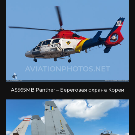
AS565MB Panther – Береговая охрана Кореи