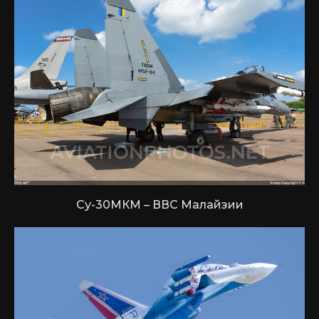
Су-30МКМ – ВВС Малайзии