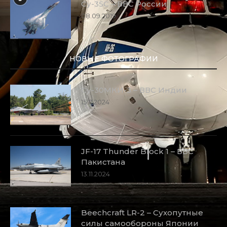
Су-35С – ВВС России
08.09.2019
НОВЫЕ ФОТОГРАФИИ
Су-30МКИ-3 – ВВС Индии
15.11.2024
JF-17 Thunder Block 1 – ВВС
Пакистана
13.11.2024
Beechcraft LR-2 – Сухопутные
силы самообороны Японии