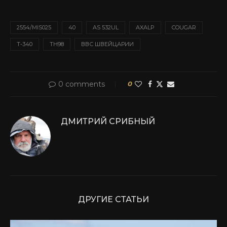
2554/MIS025
40
AS 532UL
AXALP
COUGAR
T-340
TH98
ВВС ШВЕЙЦАРИИ
0 comments
0
ДМИТРИЙ СРИБНЫЙ
ДРУГИЕ СТАТЬИ