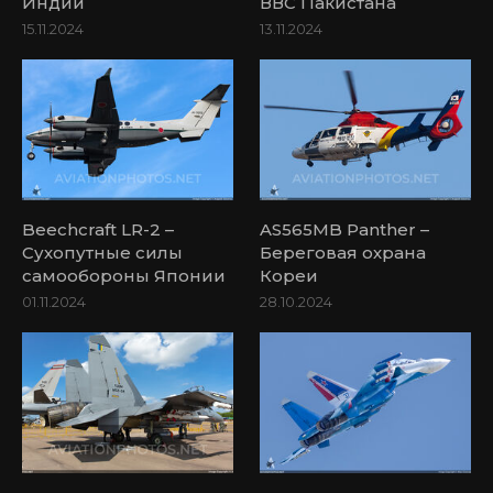
Индии
ВВС Пакистана
15.11.2024
13.11.2024
Beechcraft LR-2 –
AS565MB Panther –
Сухопутные силы
Береговая охрана
самообороны Японии
Кореи
01.11.2024
28.10.2024