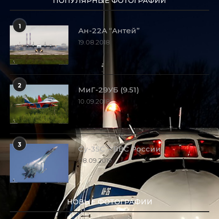
ПОПУЛЯРНЫЕ ФОТОГРАФИИ
1
Ан-22А “Антей”
19.08.2018
2
МиГ-29УБ (9.51)
10.09.2018
3
Су-35С – ВВС России
08.09.2019
НОВЫЕ ФОТОГРАФИИ