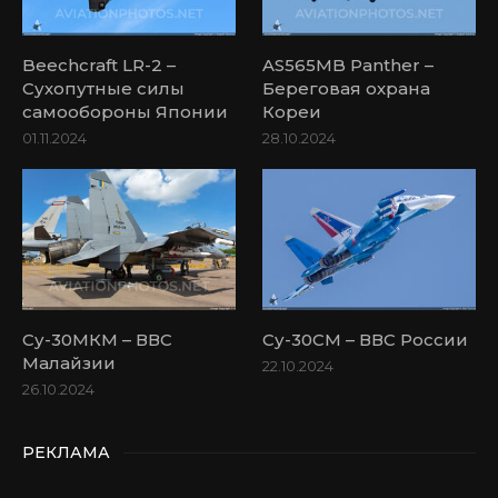
Beechcraft LR-2 –
AS565MB Panther –
Сухопутные силы
Береговая охрана
самообороны Японии
Кореи
01.11.2024
28.10.2024
Су-30МКМ – ВВС
Су-30СМ – ВВС России
Малайзии
22.10.2024
26.10.2024
РЕКЛАМА