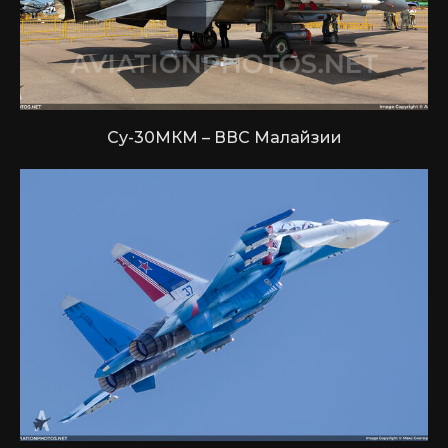
Су-30МКМ – ВВС Малайзии