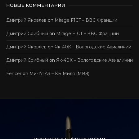
НОВЫЕ КОММЕНТАРИИ
Дмитрий Яковлев
on
Mirage F1CT – ВВС Франции
Дмитрий Срибный
on
Mirage F1CT – ВВС Франции
Дмитрий Яковлев
on
Як-40К – Вологодские Авиалинии
Дмитрий Срибный
on
Як-40К – Вологодские Авиалинии
Fencer
on
Ми-171А3 – КБ Миля (МВЗ)