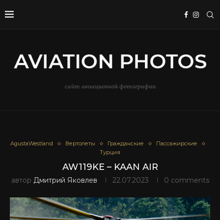
сайт авиационной фотографии
AgustaWestland
Вертолеты
Гражданские
Пассажирские
Турция
AW119KE – KAAN AIR
автор
Дмитрий Яковлев
22.07.2023
0 comments