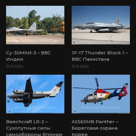
Су-30МКИ-3 – ВВС
JF-17 Thunder Block 1 –
Индии
ВВС Пакистана
15.11.2024
13.11.2024
Beechcraft LR-2 –
AS565MB Panther –
Сухопутные силы
Береговая охрана
самообороны Японии
Кореи