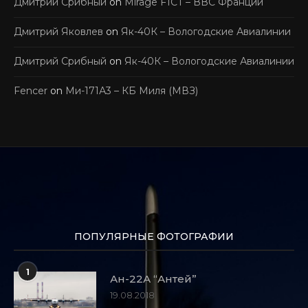
Дмитрий Срибный
on
Mirage F1CT – ВВС Франции
Дмитрий Яковлев
on
Як-40К – Вологодские Авиалинии
Дмитрий Срибный
on
Як-40К – Вологодские Авиалинии
Fencer
on
Ми-171А3 – КБ Миля (МВЗ)
ПОПУЛЯРНЫЕ ФОТОГРАФИИ
1
Ан-22А “Антей”
19.08.2018