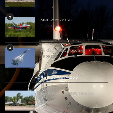
2
МиГ-29УБ (9.51)
10.09.2018
3
Су-35С – ВВС России
08.09.2019
НОВЫЕ ФОТОГРАФИИ
Су-30МКИ-3 – ВВС Индии
15.11.2024