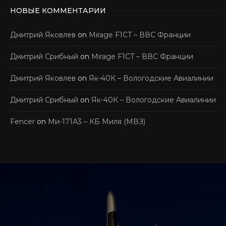
НОВЫЕ КОММЕНТАРИИ
Дмитрий Яковлев
on
Mirage F1CT – ВВС Франции
Дмитрий Срибный
on
Mirage F1CT – ВВС Франции
Дмитрий Яковлев
on
Як-40К – Вологодские Авиалинии
Дмитрий Срибный
on
Як-40К – Вологодские Авиалинии
Fencer
on
Ми-171А3 – КБ Миля (МВЗ)