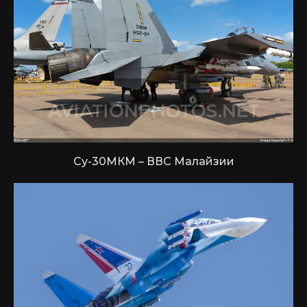
Су-30МКМ – ВВС Малайзии