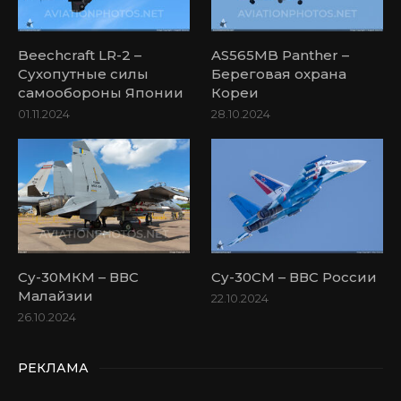
Beechcraft LR-2 –
AS565MB Panther –
Сухопутные силы
Береговая охрана
самообороны Японии
Кореи
01.11.2024
28.10.2024
Су-30МКМ – ВВС
Су-30СМ – ВВС России
Малайзии
22.10.2024
26.10.2024
РЕКЛАМА