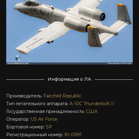
Информация о ЛА
Производитель:
Fairchild Republic
Тип летательного аппарата:
A-10C
Thunderbolt II
Государственная принадлежность:
США
Оператор:
US Air Force
Бортовой номер:
SP
Регистрационный номер:
81-0991