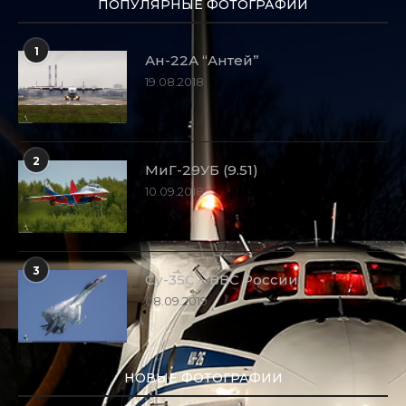
ПОПУЛЯРНЫЕ ФОТОГРАФИИ
1
Ан-22А “Антей”
19.08.2018
2
МиГ-29УБ (9.51)
10.09.2018
3
Су-35С – ВВС России
08.09.2019
НОВЫЕ ФОТОГРАФИИ