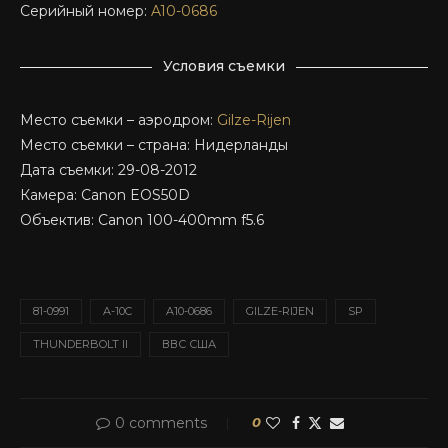
Серийный номер:
A10-0686
Условия съемки
Место съемки – аэродром:
Gilze-Rijen
Место съемки – страна: Нидерланды
Дата съемки: 29-08-2012
Камера: Canon EOS50D
Объектив: Canon 100-400mm f5.6
81-0991
A-10C
A10-0686
GILZE-RIJEN
SP
THUNDERBOLT II
ВВС США
0 comments
0