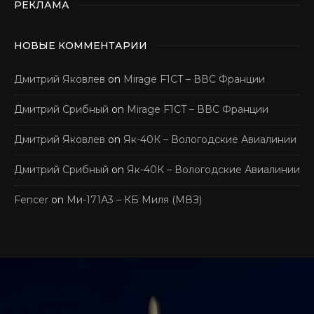
РЕКЛАМА
НОВЫЕ КОММЕНТАРИИ
Дмитрий Яковлев
on
Mirage F1CT – ВВС Франции
Дмитрий Срибный
on
Mirage F1CT – ВВС Франции
Дмитрий Яковлев
on
Як-40К – Вологодские Авиалинии
Дмитрий Срибный
on
Як-40К – Вологодские Авиалинии
Fencer
on
Ми-171А3 – КБ Миля (МВЗ)