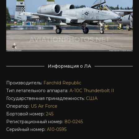
Информация о ЛА
Производитель:
Fairchild Republic
Тип летательного аппарата:
A-10C
Thunderbolt II
Государственная принадлежность:
США
Оператор:
US Air Force
Бортовой номер:
245
Регистрационный номер:
80-0245
Серийный номер:
A10-0595