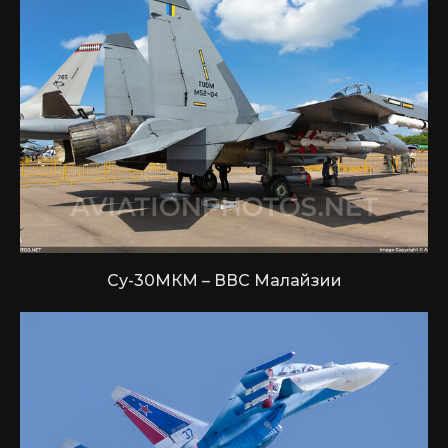
Су-30МКМ – ВВС Малайзии