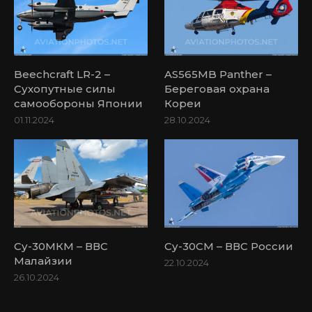
Beechcraft LR-2 –
AS565MB Panther –
Сухопутные силы
Береговая охрана
самообороны Японии
Кореи
01.11.2024
28.10.2024
Су-30МКМ – ВВС
Су-30СМ – ВВС России
Малайзии
22.10.2024
26.10.2024