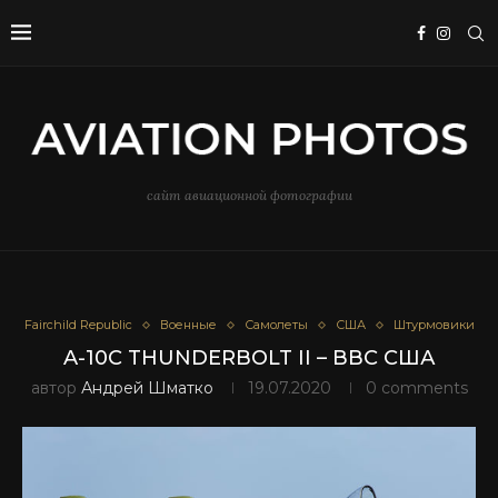
сайт авиационной фотографии
Fairchild Republic
Военные
Самолеты
США
Штурмовики
A-10C THUNDERBOLT II – ВВС США
автор
Андрей Шматко
19.07.2020
0 comments