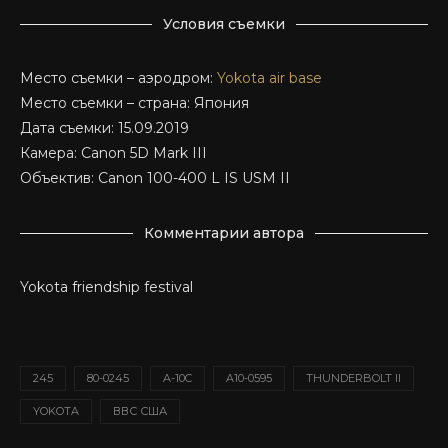
Условия съемки
Место съемки – аэродром:
Yokota air base
Место съемки – страна: Япония
Дата съемки: 15.09.2019
Камера: Canon 5D Mark III
Объектив: Canon 100-400 L IS USM II
Комментарии автора
Yokota friendship festival
245
80-0245
A-10C
A10-0595
THUNDERBOLT II
YOKOTA
ВВС США