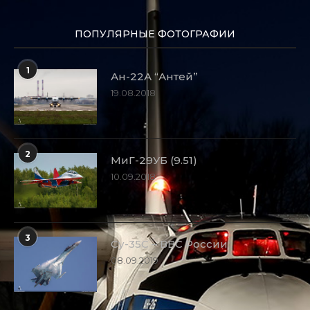
ПОПУЛЯРНЫЕ ФОТОГРАФИИ
1
Ан-22А “Антей”
19.08.2018
2
МиГ-29УБ (9.51)
10.09.2018
3
Су-35С – ВВС России
08.09.2019