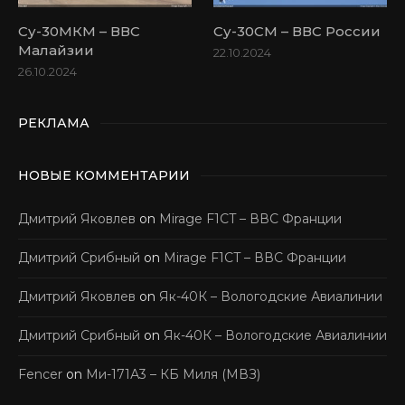
Су-30МКМ – ВВС
Су-30СМ – ВВС России
Малайзии
22.10.2024
26.10.2024
РЕКЛАМА
НОВЫЕ КОММЕНТАРИИ
Дмитрий Яковлев
on
Mirage F1CT – ВВС Франции
Дмитрий Срибный
on
Mirage F1CT – ВВС Франции
Дмитрий Яковлев
on
Як-40К – Вологодские Авиалинии
Дмитрий Срибный
on
Як-40К – Вологодские Авиалинии
Fencer
on
Ми-171А3 – КБ Миля (МВЗ)