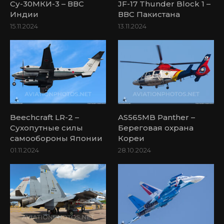
Су-30МКИ-3 – ВВС
JF-17 Thunder Block 1 –
Индии
ВВС Пакистана
15.11.2024
13.11.2024
Beechcraft LR-2 –
AS565MB Panther –
Сухопутные силы
Береговая охрана
самообороны Японии
Кореи
01.11.2024
28.10.2024