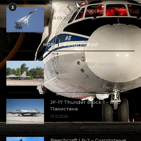
3
Су-35С – ВВС России
08.09.2019
НОВЫЕ ФОТОГРАФИИ
Су-30МКИ-3 – ВВС Индии
15.11.2024
JF-17 Thunder Block 1 – ВВС
Пакистана
13.11.2024
Beechcraft LR-2 – Сухопутные