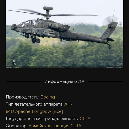
Информация о ЛА
Производитель:
Boeing
Тип летательного аппарата:
AH-
64D
Apache
Longbow
[
Все
]
Государственная принадлежность:
США
Оператор:
Армейская авиация США