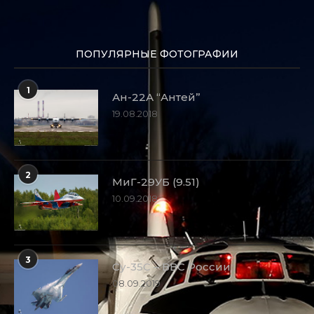
ПОПУЛЯРНЫЕ ФОТОГРАФИИ
1
Ан-22А “Антей”
19.08.2018
2
МиГ-29УБ (9.51)
10.09.2018
3
Су-35С – ВВС России
08.09.2019