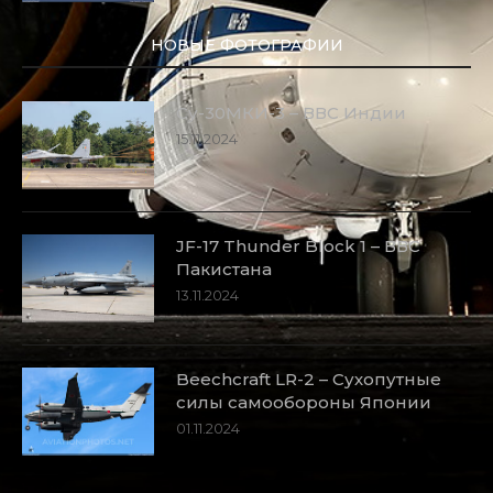
НОВЫЕ ФОТОГРАФИИ
Су-30МКИ-3 – ВВС Индии
15.11.2024
JF-17 Thunder Block 1 – ВВС
Пакистана
13.11.2024
Beechcraft LR-2 – Сухопутные
силы самообороны Японии
01.11.2024