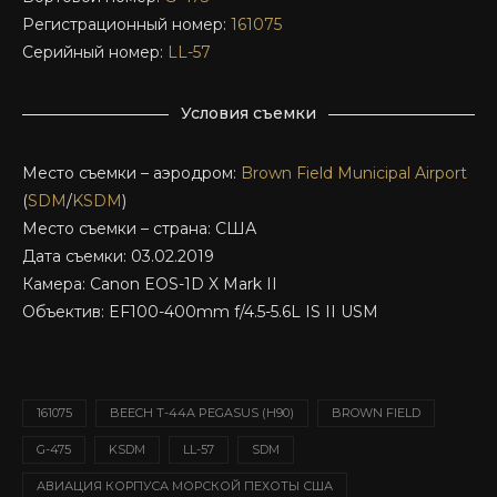
Регистрационный номер:
161075
Серийный номер:
LL-57
Условия съемки
Место съемки – аэродром:
Brown Field Municipal Airport
(
SDM
/
KSDM
)
Место съемки – страна: США
Дата съемки: 03.02.2019
Камера: Canon EOS-1D X Mark II
Объектив: EF100-400mm f/4.5-5.6L IS II USM
161075
BEECH T-44A PEGASUS (H90)
BROWN FIELD
G-475
KSDM
LL-57
SDM
АВИАЦИЯ КОРПУСА МОРСКОЙ ПЕХОТЫ США