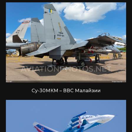
Су-30МКМ – ВВС Малайзии