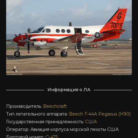
Информация о ЛА
Производитель:
Beechcraft
Тип летательного аппарата:
Beech T-44A Pegasus (H90)
Государственная принадлежность:
США
Оператор: Авиация корпуса морской пехоты США
Бортовой номер:
G-475