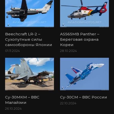
Beechcraft LR-2 –
AS565MB Panther –
Сухопутные силы
Береговая охрана
самообороны Японии
Кореи
01.11.2024
28.10.2024
Су-30МКМ – ВВС
Су-30СМ – ВВС России
Малайзии
22.10.2024
26.10.2024