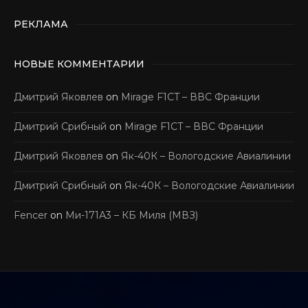
РЕКЛАМА
НОВЫЕ КОММЕНТАРИИ
Дмитрий Яковлев
on
Mirage F1CT – ВВС Франции
Дмитрий Срибный
on
Mirage F1CT – ВВС Франции
Дмитрий Яковлев
on
Як-40К – Вологодские Авиалинии
Дмитрий Срибный
on
Як-40К – Вологодские Авиалинии
Fencer
on
Ми-171А3 – КБ Миля (МВЗ)