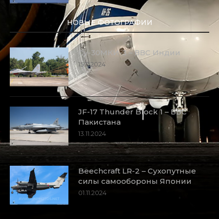
НОВЫЕ ФОТОГРАФИИ
Су-30МКИ-3 – ВВС Индии
15.11.2024
JF-17 Thunder Block 1 – ВВС
Пакистана
13.11.2024
Beechcraft LR-2 – Сухопутные
силы самообороны Японии
01.11.2024