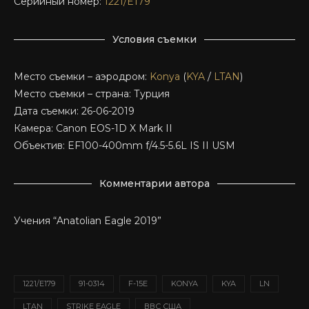
Серийный номер:
1221/E179
Условия съемки
Место съемки – аэродром:
Konya
(
KYA
/
LTAN
)
Место съемки – страна: Турция
Дата съемки: 26-06-2019
Камера: Canon EOS-1D X Mark II
Объектив: EF100-400mm f/4.5-5.6L IS II USM
Комментарии автора
Учения “Anatolian Eagle 2019”
1221/E179
91-0314
F-15E
KONYA
KYA
LN
LTAN
STRIKE EAGLE
ВВС США