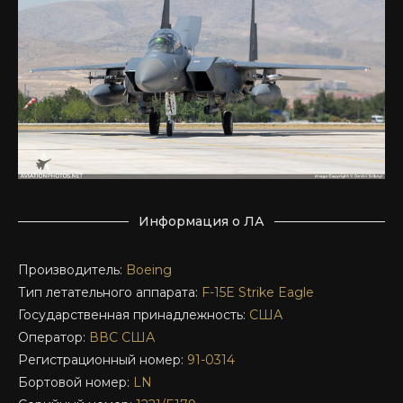
Информация о ЛА
Производитель:
Boeing
Тип летательного аппарата:
F-15E
Strike Eagle
Государственная принадлежность:
США
Оператор:
ВВС США
Регистрационный номер:
91-0314
Бортовой номер:
LN