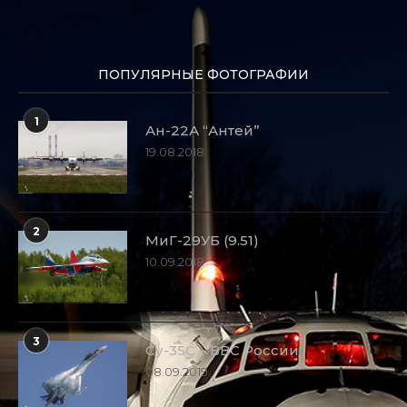
ПОПУЛЯРНЫЕ ФОТОГРАФИИ
1
Ан-22А “Антей”
19.08.2018
2
МиГ-29УБ (9.51)
10.09.2018
3
Су-35С – ВВС России
08.09.2019