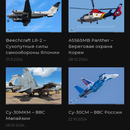
Beechcraft LR-2 –
AS565MB Panther –
Сухопутные силы
Береговая охрана
самообороны Японии
Кореи
01.11.2024
28.10.2024
Су-30МКМ – ВВС
Су-30СМ – ВВС России
Малайзии
22.10.2024
26.10.2024