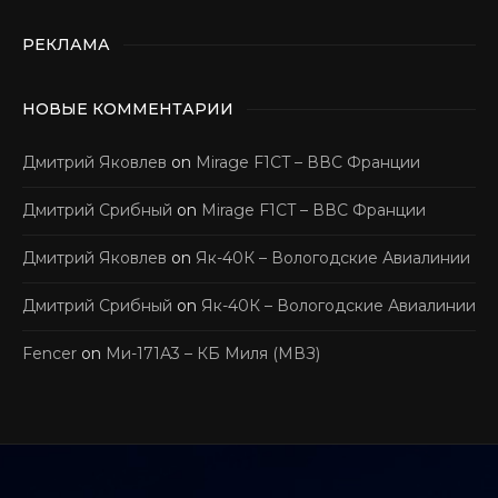
РЕКЛАМА
НОВЫЕ КОММЕНТАРИИ
Дмитрий Яковлев
on
Mirage F1CT – ВВС Франции
Дмитрий Срибный
on
Mirage F1CT – ВВС Франции
Дмитрий Яковлев
on
Як-40К – Вологодские Авиалинии
Дмитрий Срибный
on
Як-40К – Вологодские Авиалинии
Fencer
on
Ми-171А3 – КБ Миля (МВЗ)