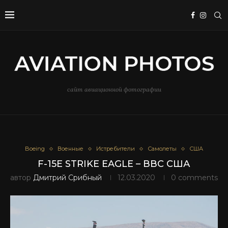
сайт авиационной фотографии
Boeing
Военные
Истребители
Самолеты
США
F-15E STRIKE EAGLE – ВВС США
автор
Дмитрий Срибный
12.03.2020
0 comments