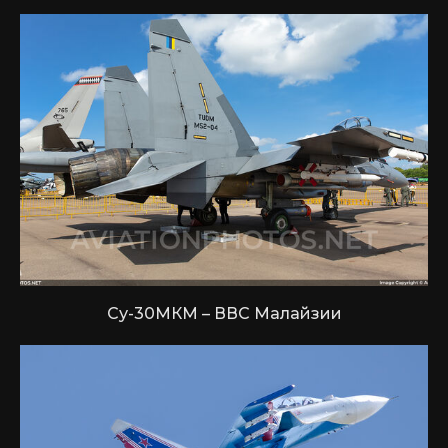
Су-30МКМ – ВВС Малайзии