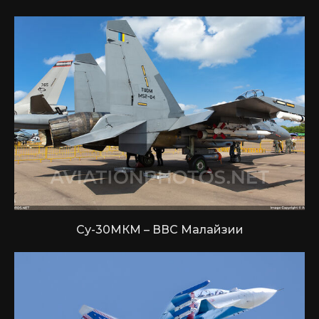
Су-30МКМ – ВВС Малайзии