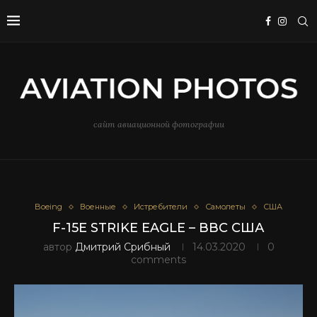
сайт авиационной фотографии
Boeing
Военные
Истребители
Самолеты
США
F-15E STRIKE EAGLE – ВВС США
автор
Дмитрий Срибный
14.03.2020
0
comments