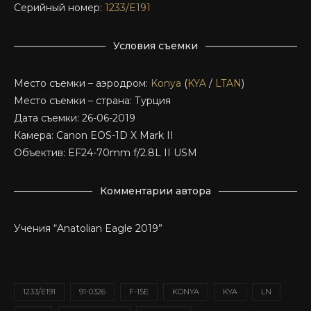
Серийный номер:
1233/E191
Условия съемки
Место съемки – аэродром:
Konya
(
KYA
/
LTAN
)
Место съемки – страна: Турция
Дата съемки: 26-06-2019
Камера: Canon EOS-1D X Mark II
Объектив: EF24-70mm f/2.8L II USM
Комментарии автора
Учения “Anatolian Eagle 2019”
1233/E191
91-0326
F-15E
KONYA
KYA
LN