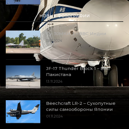
НОВЫЕ ФОТОГРАФИИ
Су-30МКИ-3 – ВВС Индии
15.11.2024
JF-17 Thunder Block 1 – ВВС
Пакистана
13.11.2024
Beechcraft LR-2 – Сухопутные
силы самообороны Японии
01.11.2024