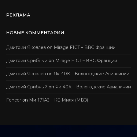
РЕКЛАМА
НОВЫЕ КОММЕНТАРИИ
Дмитрий Яковлев
on
Mirage F1CT – ВВС Франции
Дмитрий Срибный
on
Mirage F1CT – ВВС Франции
Дмитрий Яковлев
on
Як-40К – Вологодские Авиалинии
Дмитрий Срибный
on
Як-40К – Вологодские Авиалинии
Fencer
on
Ми-171А3 – КБ Миля (МВЗ)