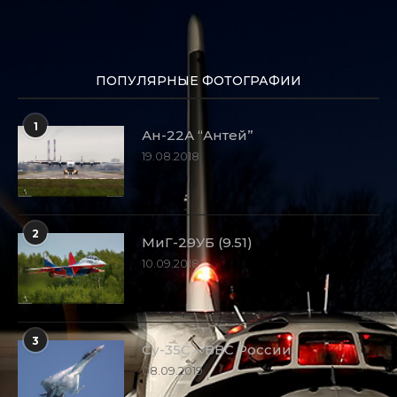
ПОПУЛЯРНЫЕ ФОТОГРАФИИ
1
Ан-22А “Антей”
19.08.2018
2
МиГ-29УБ (9.51)
10.09.2018
3
Су-35С – ВВС России
08.09.2019