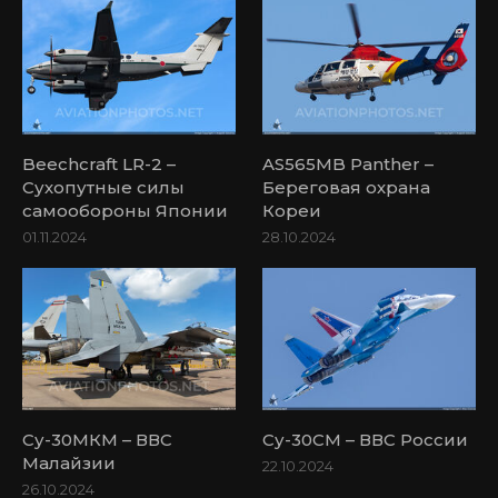
Beechcraft LR-2 –
AS565MB Panther –
Сухопутные силы
Береговая охрана
самообороны Японии
Кореи
01.11.2024
28.10.2024
Су-30МКМ – ВВС
Су-30СМ – ВВС России
Малайзии
22.10.2024
26.10.2024