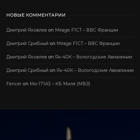
НОВЫЕ КОММЕНТАРИИ
Дмитрий Яковлев
on
Mirage F1CT – ВВС Франции
Дмитрий Срибный
on
Mirage F1CT – ВВС Франции
Дмитрий Яковлев
on
Як-40К – Вологодские Авиалинии
Дмитрий Срибный
on
Як-40К – Вологодские Авиалинии
Fencer
on
Ми-171А3 – КБ Миля (МВЗ)