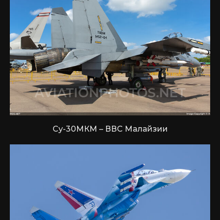
Су-30МКМ – ВВС Малайзии