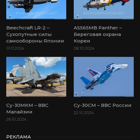
Beechcraft LR-2 –
AS565MB Panther –
Сухопутные силы
Береговая охрана
самообороны Японии
Кореи
01.11.2024
28.10.2024
Су-30МКМ – ВВС
Су-30СМ – ВВС России
Малайзии
22.10.2024
26.10.2024
РЕКЛАМА