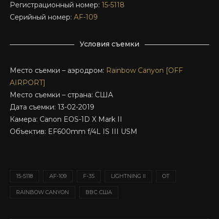
Регистрационный номер:
15-5118
Серийный номер:
AF-109
Условия съемки
Место съемки – аэродром:
Rainbow Canyon [OFF
AIRPORT]
Место съемки – страна: США
Дата съемки: 13-02-2019
Камера: Canon EOS-1D X Mark II
Объектив: EF600mm f/4L IS III USM
15-5118
AF-109
F-35
LIGHTNING II
OT
RAINBOW CANYON
ВВС США