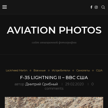
сайт авиационной фотографии
Lockheed Martin
Военные
Истребители
Самолеты
США
F-35 LIGHTNING II – ВВС США
автор
Дмитрий Срибный
29.02.2020
0
comments