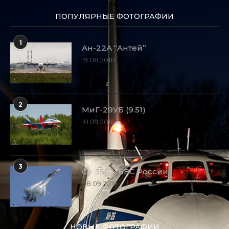
ПОПУЛЯРНЫЕ ФОТОГРАФИИ
1
Ан-22А “Антей”
19.08.2018
2
МиГ-29УБ (9.51)
10.09.2018
3
Су-35С – ВВС России
08.09.2019
НОВЫЕ ФОТОГРАФИИ