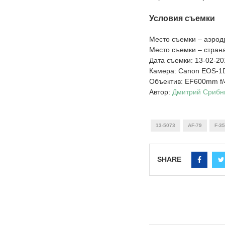
Условия съемки
Место съемки – аэро
Место съемки – стран
Дата съемки: 13-02-20
Камера: Canon EOS-1D
Объектив: EF600mm f/4
Автор:
Дмитрий Срибн
13-5073
AF-79
F-35
SHARE