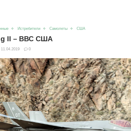
нные
Истребители
Самолеты
США
ng II – ВВС США
11.04.2019
0