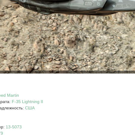
ed Martin
арата:
F-35
Lightning II
адлежность:
США
ер:
13-5073
79