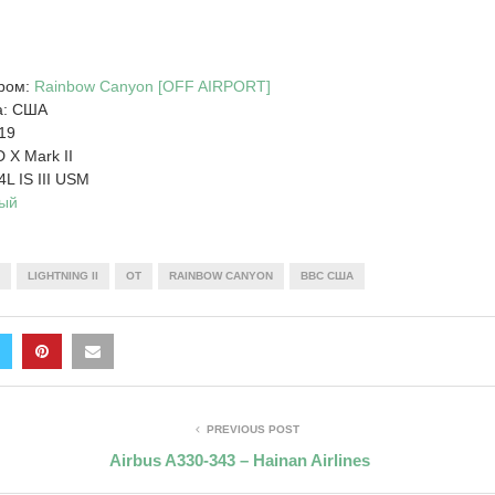
дром:
Rainbow Canyon [OFF AIRPORT]
а: США
19
 X Mark II
L IS III USM
ый
LIGHTNING II
OT
RAINBOW CANYON
ВВС США
PREVIOUS POST
Airbus A330-343 – Hainan Airlines