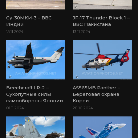
Су-30МКИ-3 – ВВС
JF-17 Thunder Block 1 –
Индии
ВВС Пакистана
15.11.2024
13.11.2024
Beechcraft LR-2 –
AS565MB Panther –
Сухопутные силы
Береговая охрана
самообороны Японии
Кореи
01.11.2024
28.10.2024