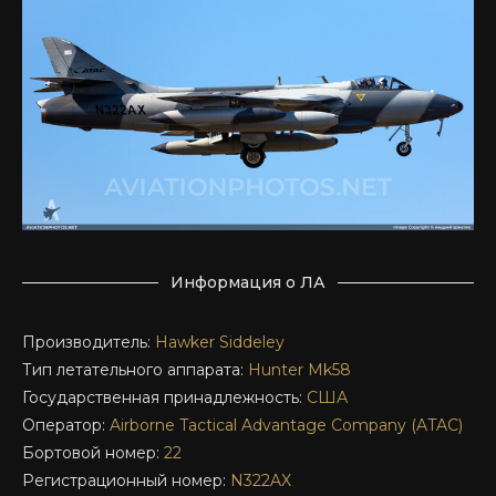
Информация о ЛА
Производитель:
Hawker Siddeley
Тип летательного аппарата:
Hunter Mk58
Государственная принадлежность:
США
Оператор:
Airborne Tactical Advantage Company (ATAC)
Бортовой номер:
22
Регистрационный номер:
N322AX