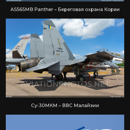
AS565MB Panther – Береговая охрана Кореи
Су-30МКМ – ВВС Малайзии