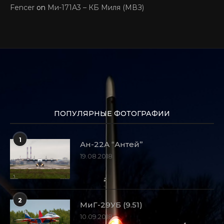
Fencer
on
Ми-171А3 – КБ Миля (МВЗ)
ПОПУЛЯРНЫЕ ФОТОГРАФИИ
1
Ан-22А “Антей”
19.08.2018
2
МиГ-29УБ (9.51)
10.09.2018