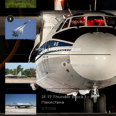
3
Су-35С – ВВС России
08.09.2019
НОВЫЕ ФОТОГРАФИИ
Су-30МКИ-3 – ВВС Индии
15.11.2024
JF-17 Thunder Block 1 – ВВС
Пакистана
13.11.2024