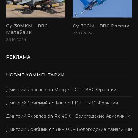
Су-30МКМ – ВВС
Су-30СМ – ВВС России
Малайзии
22.10.2024
26.10.2024
РЕКЛАМА
НОВЫЕ КОММЕНТАРИИ
Дмитрий Яковлев
on
Mirage F1CT – ВВС Франции
Дмитрий Срибный
on
Mirage F1CT – ВВС Франции
Дмитрий Яковлев
on
Як-40К – Вологодские Авиалинии
Дмитрий Срибный
on
Як-40К – Вологодские Авиалинии