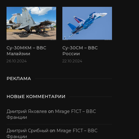
Су-30МКМ – ВВС
Су-30СМ – ВВС
Малайзии
России
26.10.2024
22.10.2024
РЕКЛАМА
НОВЫЕ КОММЕНТАРИИ
Дмитрий Яковлев
on
Mirage F1CT – ВВС
Франции
Дмитрий Срибный
on
Mirage F1CT – ВВС
Франции