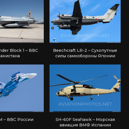
nder Block 1 – ВВС
Beechcraft LR-2 – Сухопутные
акистана
силы самообороны Японии
М – ВВС России
SH-60F Seahawk – Морская
авиация ВМФ Испании