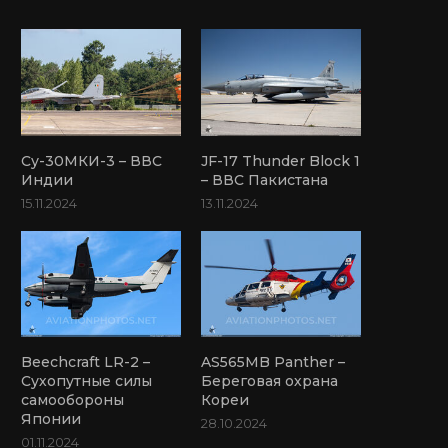
Су-30МКИ-3 – ВВС
JF-17 Thunder Block 1
Индии
– ВВС Пакистана
15.11.2024
13.11.2024
Beechcraft LR-2 –
AS565MB Panther –
Сухопутные силы
Береговая охрана
самообороны
Кореи
Японии
28.10.2024
01.11.2024