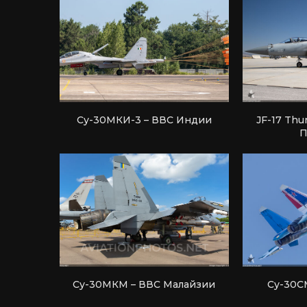
Су-30МКИ-3 – ВВС Индии
JF-17 Thu
П
Су-30МКМ – ВВС Малайзии
Су-30С