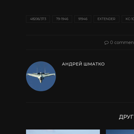
48206/373
79-1946
91946
EXTENDER
KC-1
0 commen
АНДРЕЙ ШМАТКО
ДРУГ