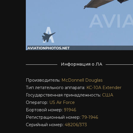
Информация о ЛА
Производитель:
McDonnell Douglas
Тип летательного аппарата:
KC-10A
Extender
Государственная принадлежность:
США
Оператор:
US Air Force
Бортовой номер:
91946
Регистрационный номер:
79-1946
Серийный номер:
48206/373