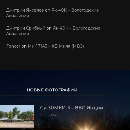
Дмитрий Яковлев
on
Як-40К – Вологодские
Авиалинии
Дмитрий Срибный
on
Як-40К – Вологодские
Авиалинии
Fencer
on
Ми-171А3 – КБ Миля (МВЗ)
НОВЫЕ ФОТОГРАФИИ
Су-30МКИ-3 – ВВС Индии
15.11.2024