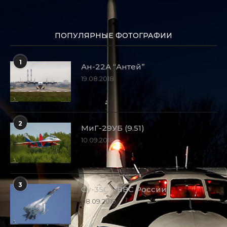
ПОПУЛЯРНЫЕ ФОТОГРАФИИ
1
Ан-22А “Антей”
19.08.2018
2
МиГ-29УБ (9.51)
10.09.2018
3
Су-35С – ВВС России
08.09.2019