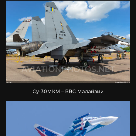
Су-30МКМ – ВВС Малайзии