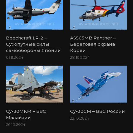
Beechcraft LR-2 –
AS565MB Panther –
Сухопутные силы
Береговая охрана
самообороны Японии
Кореи
01.11.2024
28.10.2024
Су-30МКМ – ВВС
Су-30СМ – ВВС России
Малайзии
22.10.2024
26.10.2024