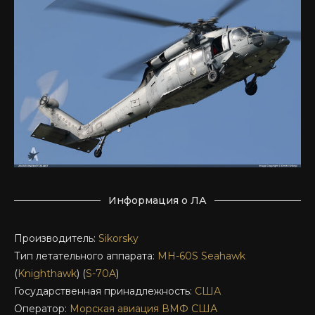
Информация о ЛА
Производитель:
Sikorsky
Тип летательного аппарата:
MH-60S
Seahawk
(
Knighthawk
) (
S-70A
)
Государственная принадлежность:
США
Оператор:
Морская авиация ВМФ США