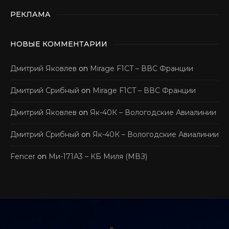
РЕКЛАМА
НОВЫЕ КОММЕНТАРИИ
Дмитрий Яковлев
on
Mirage F1CT – ВВС Франции
Дмитрий Срибный
on
Mirage F1CT – ВВС Франции
Дмитрий Яковлев
on
Як-40К – Вологодские Авиалинии
Дмитрий Срибный
on
Як-40К – Вологодские Авиалинии
Fencer
on
Ми-171А3 – КБ Миля (МВЗ)