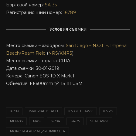
Бортовой номер:
SA-35
Регистрационный номер:
16789
Условия съемки
Место съемки – аэродром:
San Diego – N.O.L.F. Imperial
Beach/Ream Field
(
NRS
/
KNRS
)
Место съемки – страна: США
Дата съемки: 30-01-2019
Камера: Canon EOS-1D X Mark II
Объектив: EF600mm f/4 IS III USM
16789
IMPERIAL BEACH
KNIGHTHAWK
KNRS
MH-60S
NRS
S-70A
SA-35
SEAHAWK
МОРСКАЯ АВИАЦИЯ ВМФ США