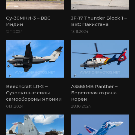
Су-30МКИ-3 – ВВС
JF-17 Thunder Block 1 –
Индии
ВВС Пакистана
15.11.2024
13.11.2024
Beechcraft LR-2 –
AS565MB Panther –
Сухопутные силы
Береговая охрана
самообороны Японии
Кореи
01.11.2024
28.10.2024