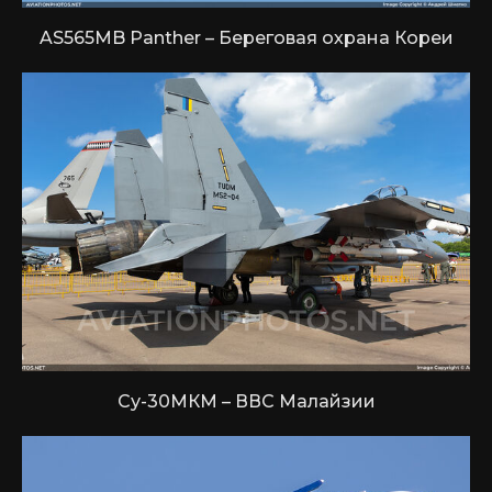
AS565MB Panther – Береговая охрана Кореи
Су-30МКМ – ВВС Малайзии