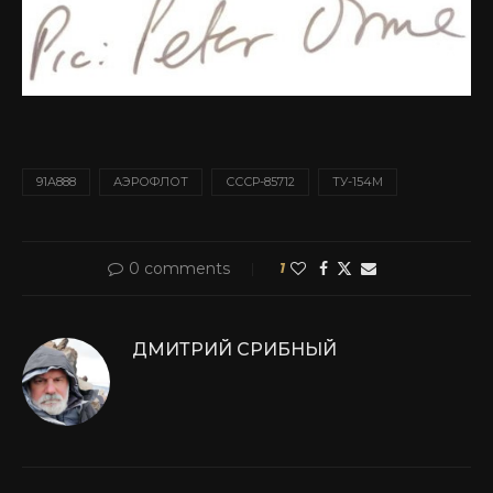
91A888
АЭРОФЛОТ
СССР-85712
ТУ-154М
0 comments
1
ДМИТРИЙ СРИБНЫЙ