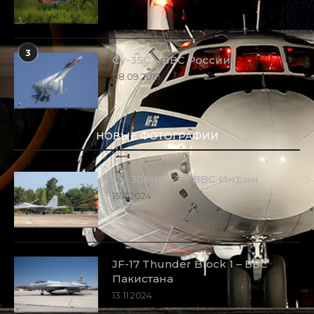
3
Су-35С – ВВС России
08.09.2019
НОВЫЕ ФОТОГРАФИИ
Су-30МКИ-3 – ВВС Индии
15.11.2024
JF-17 Thunder Block 1 – ВВС
Пакистана
13.11.2024