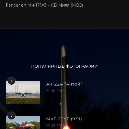
Fencer
on
Ми-171А3 – КБ Миля (МВЗ)
ПОПУЛЯРНЫЕ ФОТОГРАФИИ
1
Ан-22А “Антей”
19.08.2018
2
МиГ-29УБ (9.51)
10.09.2018