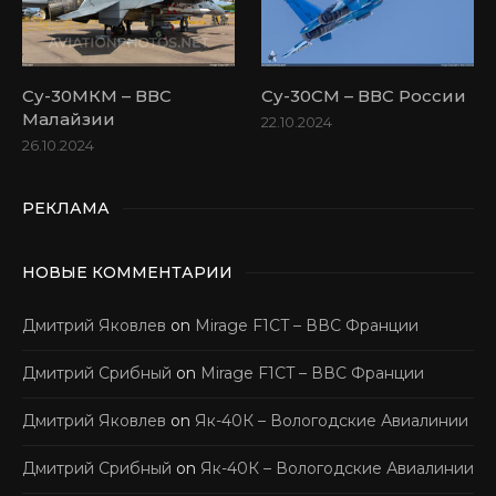
Су-30МКМ – ВВС
Су-30СМ – ВВС России
Малайзии
22.10.2024
26.10.2024
РЕКЛАМА
НОВЫЕ КОММЕНТАРИИ
Дмитрий Яковлев
on
Mirage F1CT – ВВС Франции
Дмитрий Срибный
on
Mirage F1CT – ВВС Франции
Дмитрий Яковлев
on
Як-40К – Вологодские Авиалинии
Дмитрий Срибный
on
Як-40К – Вологодские Авиалинии