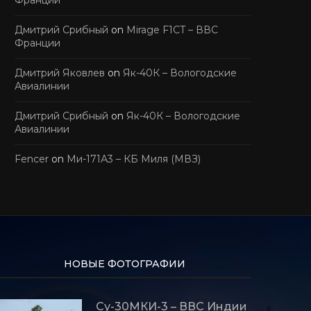
Дмитрий Срибный
on
Mirage F1CT – ВВС
Франции
Дмитрий Яковлев
on
Як-40К – Вологодские
Авиалинии
Дмитрий Срибный
on
Як-40К – Вологодские
Авиалинии
Fencer
on
Ми-171А3 – КБ Миля (МВЗ)
НОВЫЕ ФОТОГРАФИИ
Су-30МКИ-3 – ВВС Индии