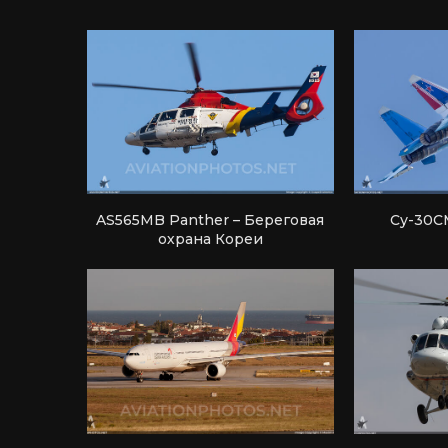
AS565MB Panther – Береговая
Су-30С
охрана Кореи