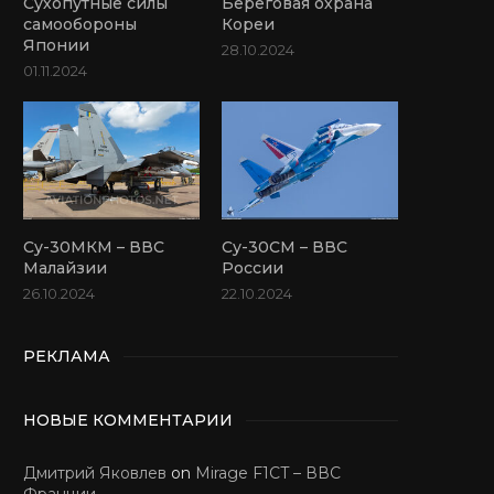
Сухопутные силы
Береговая охрана
самообороны
Кореи
Японии
28.10.2024
01.11.2024
Су-30МКМ – ВВС
Су-30СМ – ВВС
Малайзии
России
26.10.2024
22.10.2024
РЕКЛАМА
НОВЫЕ КОММЕНТАРИИ
Дмитрий Яковлев
on
Mirage F1CT – ВВС
Франции