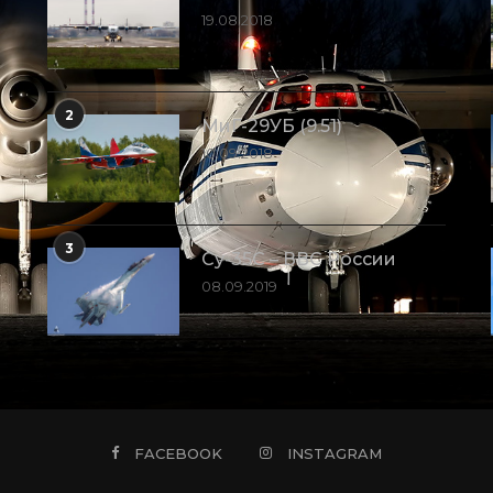
19.08.2018
2
МиГ-29УБ (9.51)
10.09.2018
3
Су-35С – ВВС России
08.09.2019
FACEBOOK
INSTAGRAM