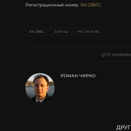
Регистрационный номер:
RA-2981G
RA-2981G
ZLIN-142
ЧАСТНОЕ ВС
0 commen
РОМАН ЧИРКО
ДРУГ