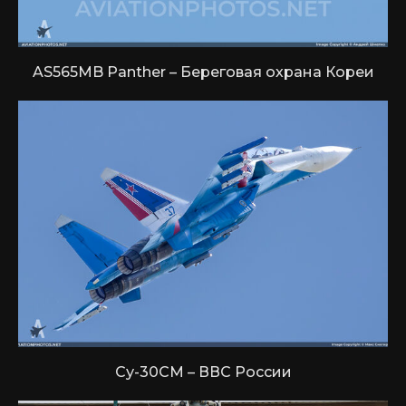
AS565MB Panther – Береговая охрана Кореи
Су-30СМ – ВВС России