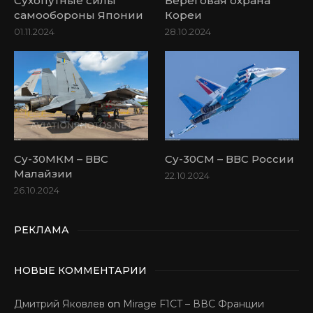
Сухопутные силы
Береговая охрана
самообороны Японии
Кореи
01.11.2024
28.10.2024
Су-30МКМ – ВВС
Су-30СМ – ВВС России
Малайзии
22.10.2024
26.10.2024
РЕКЛАМА
НОВЫЕ КОММЕНТАРИИ
Дмитрий Яковлев
on
Mirage F1CT – ВВС Франции