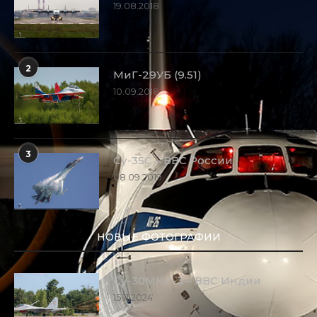
19.08.2018
2
МиГ-29УБ (9.51)
10.09.2018
3
Су-35С – ВВС России
08.09.2019
НОВЫЕ ФОТОГРАФИИ
Су-30МКИ-3 – ВВС Индии
15.11.2024