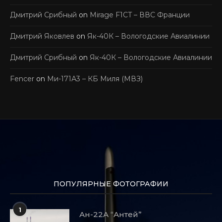
Дмитрий Срибный
on
Mirage F1CT – ВВС Франции
Дмитрий Яковлев
on
Як-40К – Вологодские Авиалинии
Дмитрий Срибный
on
Як-40К – Вологодские Авиалинии
Fencer
on
Ми-171А3 – КБ Миля (МВЗ)
ПОПУЛЯРНЫЕ ФОТОГРАФИИ
1
Ан-22А “Антей”