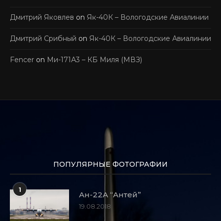
Дмитрий Яковлев
on
Як-40К – Вологодские Авиалинии
Дмитрий Срибный
on
Як-40К – Вологодские Авиалинии
Fencer
on
Ми-171А3 – КБ Миля (МВЗ)
ПОПУЛЯРНЫЕ ФОТОГРАФИИ
1
Ан-22А “Антей”
19.08.2018