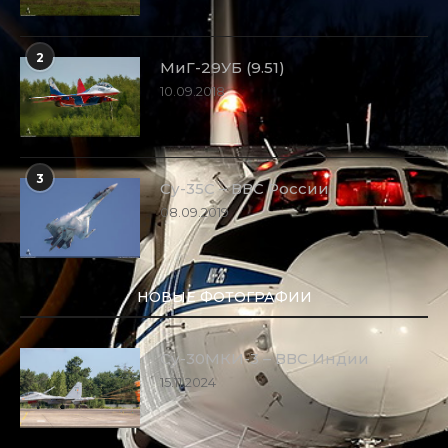
2
МиГ-29УБ (9.51)
10.09.2018
3
Су-35С – ВВС России
08.09.2019
НОВЫЕ ФОТОГРАФИИ
Су-30МКИ-3 – ВВС Индии
15.11.2024