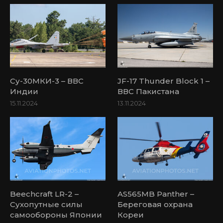
Су-30МКИ-3 – ВВС
JF-17 Thunder Block 1 –
Индии
ВВС Пакистана
15.11.2024
13.11.2024
Beechcraft LR-2 –
AS565MB Panther –
Сухопутные силы
Береговая охрана
самообороны Японии
Кореи