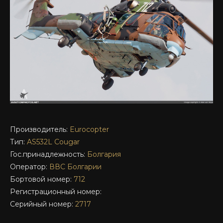
Производитель:
Eurocopter
Тип:
AS532L
Cougar
Гос.принадлежность:
Болгария
Оператор:
ВВС Болгарии
Бортовой номер:
712
Регистрационный номер:
Серийный номер:
2717