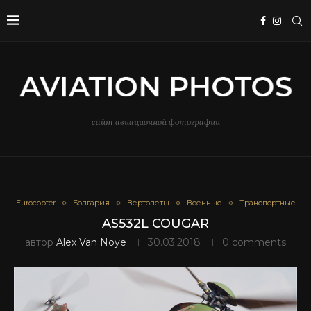
сайт авиационной фотографии
Eurocopter
Болгария
Вертолеты
Военные
Транспортные
AS532L COUGAR
автор
Alex Van Noye
30.03.2018
0 comments