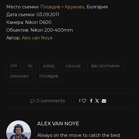
Место съемки:
Пловдив
–
Крумово
, Болгария
Дата съемки: 03.09.2011
Камера: Nikon D600
Объектив: Nikon 200-400mm
Автор:
Alex van Noye
2717
712
AS532L
COUGAR
ВВС БОЛГАРИИ
КРУМОВО
ПЛОВДИВ
0 comments
1
ALEX VAN NOYE
Always on the move to catch the best