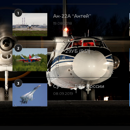
1
Ан-22А “Антей”
19.08.2018
2
МиГ-29УБ (9.51)
10.09.2018
3
Су-35С – ВВС России
08.09.2019