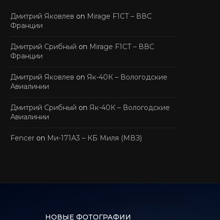
Дмитрий Яковлев
on
Mirage F1CT – ВВС
Франции
Дмитрий Срибный
on
Mirage F1CT – ВВС
Франции
Дмитрий Яковлев
on
Як-40К – Вологодские
Авиалинии
Дмитрий Срибный
on
Як-40К – Вологодские
Авиалинии
Fencer
on
Ми-171А3 – КБ Миля (МВЗ)
НОВЫЕ ФОТОГРАФИИ