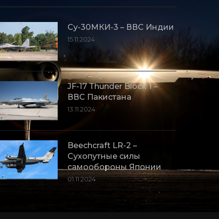
Су-30МКИ-3 – ВВС Индии
15.11.2024
JF-17 Thunder Block 1 –
ВВС Пакистана
13.11.2024
Beechcraft LR-2 –
Сухопутные силы
самообороны Японии
01.11.2024