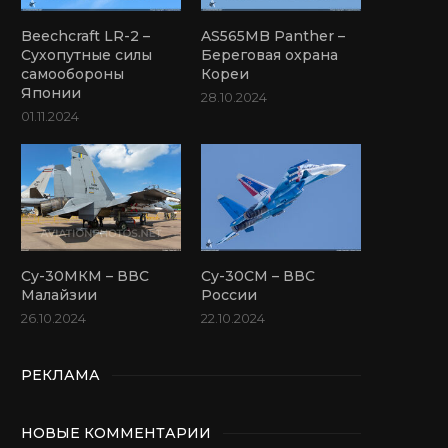
Beechcraft LR-2 –
AS565MB Panther –
Сухопутные силы
Береговая охрана
самообороны
Кореи
Японии
28.10.2024
01.11.2024
Су-30МКМ – ВВС
Су-30СМ – ВВС
Малайзии
России
26.10.2024
22.10.2024
РЕКЛАМА
НОВЫЕ КОММЕНТАРИИ