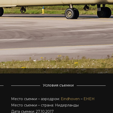
Условия съемки
Место съемки – аэродром:
Eindhoven
–
EHEH
Место съемки – страна: Нидерланды
Дата съемки: 27.10.2017