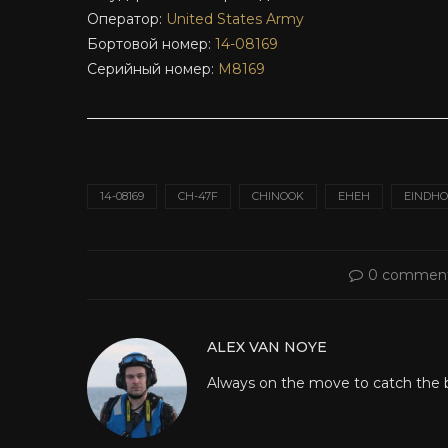
Оператор:
United States Army
Бортовой номер:
14-08169
Серийный номер:
M8169
14-08169
CH-47F
CHINOOK
EHEH
EINDH
0 commen
ALEX VAN NOYE
Always on the move to catch the be