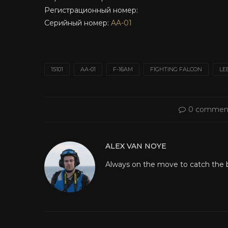
Регистрационный номер:
Серийный номер:
AA-01
15101
AA-01
F-16AM
FIGHTING FALCON
LE
0 commen
ALEX VAN NOYE
Always on the move to catch the be