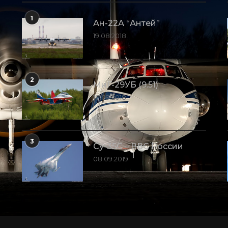
1
Ан-22А “Антей”
19.08.2018
2
МиГ-29УБ (9.51)
10.09.2018
3
Су-35С – ВВС России
08.09.2019