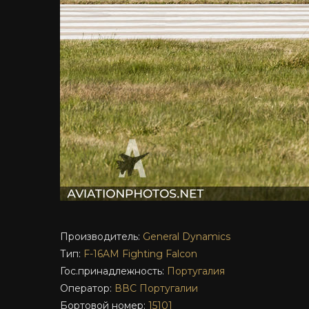
Производитель:
General Dynamics
Тип:
F-16AM
Fighting Falcon
Гос.принадлежность:
Португалия
Оператор:
ВВС Португалии
Бортовой номер:
15101