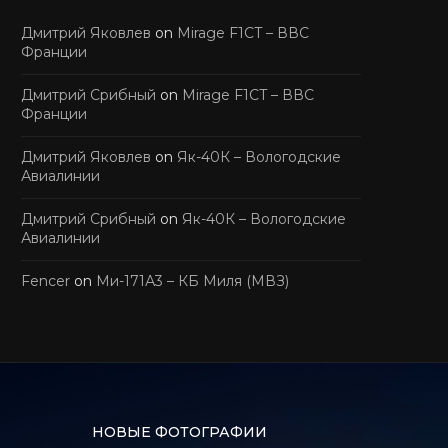
Дмитрий Яковлев
on
Mirage F1CT – ВВС
Франции
Дмитрий Срибный
on
Mirage F1CT – ВВС
Франции
Дмитрий Яковлев
on
Як-40К – Вологодские
Авиалинии
Дмитрий Срибный
on
Як-40К – Вологодские
Авиалинии
Fencer
on
Ми-171А3 – КБ Миля (МВЗ)
НОВЫЕ ФОТОГРАФИИ