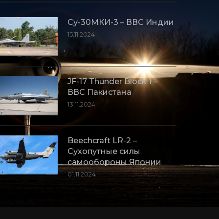
Су-30МКИ-3 – ВВС Индии
15.11.2024
JF-17 Thunder Block 1 –
ВВС Пакистана
13.11.2024
Beechcraft LR-2 –
Сухопутные силы
самообороны Японии
01.11.2024