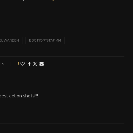
EUWARDEN
ВВС ПОРТУГАЛИИ
ts
1
st action shots!!!!