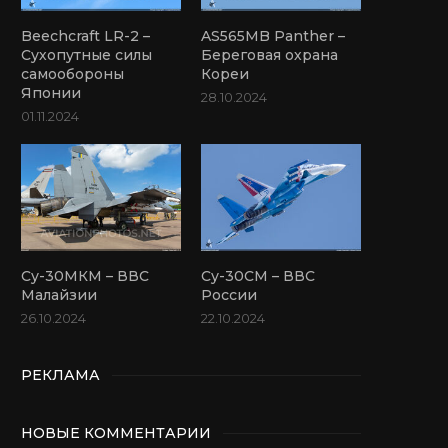
Beechcraft LR-2 –
AS565MB Panther –
Сухопутные силы
Береговая охрана
самообороны
Кореи
Японии
28.10.2024
01.11.2024
Су-30МКМ – ВВС
Су-30СМ – ВВС
Малайзии
России
26.10.2024
22.10.2024
РЕКЛАМА
НОВЫЕ КОММЕНТАРИИ