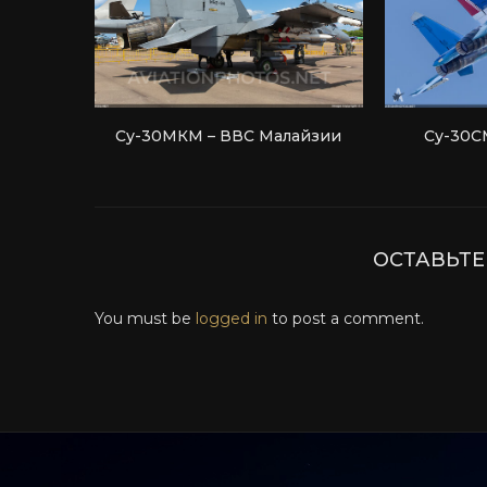
Су-30МКМ – ВВС Малайзии
Су-30С
ОСТАВЬТ
You must be
logged in
to post a comment.