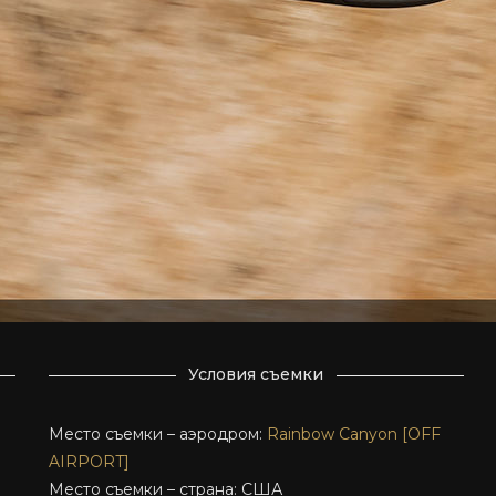
Условия съемки
Место съемки – аэродром:
Rainbow Canyon [OFF
AIRPORT]
Место съемки – страна: США