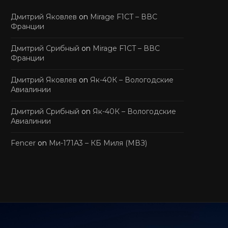
Дмитрий Яковлев
on
Mirage F1CT – ВВС
Франции
Дмитрий Срибный
on
Mirage F1CT – ВВС
Франции
Дмитрий Яковлев
on
Як-40К – Вологодские
Авиалинии
Дмитрий Срибный
on
Як-40К – Вологодские
Авиалинии
Fencer
on
Ми-171А3 – КБ Миля (МВЗ)