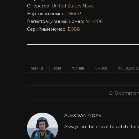
Оператор:
United States Navy
Бортовой номер:
166443
Регистрационный номер:
NH-206
Серийный номер:
E088
166443
E088
F/A-18E
NH-206
RAINBOW 
0 commen
ALEX VAN NOYE
Always on the move to catch the be