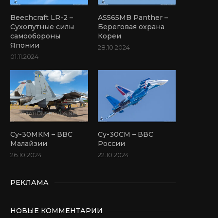
Beechcraft LR-2 –
AS565MB Panther –
Сухопутные силы
Береговая охрана
самообороны
Кореи
Японии
28.10.2024
01.11.2024
Су-30МКМ – ВВС
Су-30СМ – ВВС
Малайзии
России
26.10.2024
22.10.2024
РЕКЛАМА
НОВЫЕ КОММЕНТАРИИ