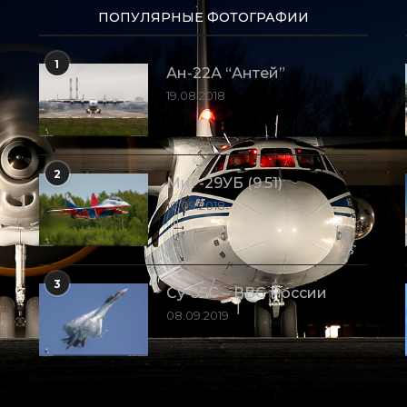
ПОПУЛЯРНЫЕ ФОТОГРАФИИ
1
Ан-22А “Антей”
19.08.2018
2
МиГ-29УБ (9.51)
10.09.2018
3
Су-35С – ВВС России
08.09.2019