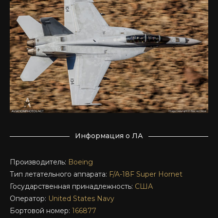
Информация о ЛА
Производитель:
Boeing
Тип летательного аппарата:
F/A-18F
Super Hornet
Государственная принадлежность:
США
Оператор:
United States Navy
Бортовой номер:
166877