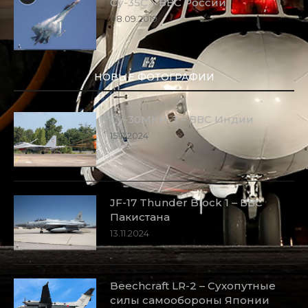
Су-35С – ВВС России
08.09.2019
НОВЫЕ ФОТОГРАФИИ
Су-30МКИ-3 – ВВС Индии
15.11.2024
JF-17 Thunder Block 1 – ВВС
Пакистана
13.11.2024
Beechcraft LR-2 – Сухопутные
силы самообороны Японии