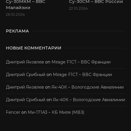
Су-30МКМ – ВВС
Су-30СМ – ВВС России
Малайзии
22.10.2024
26.10.2024
РЕКЛАМА
НОВЫЕ КОММЕНТАРИИ
Дмитрий Яковлев
on
Mirage F1CT – ВВС Франции
Дмитрий Срибный
on
Mirage F1CT – ВВС Франции
Дмитрий Яковлев
on
Як-40К – Вологодские Авиалинии
Дмитрий Срибный
on
Як-40К – Вологодские Авиалинии
Fencer
on
Ми-171А3 – КБ Миля (МВЗ)