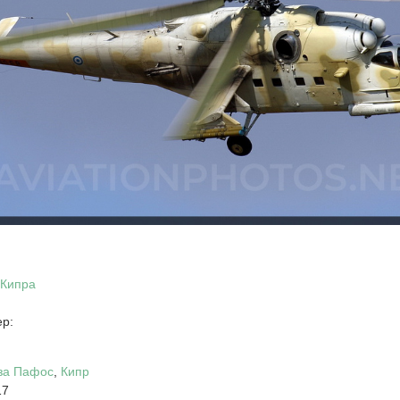
Кипра
р:
за Пафос
,
Кипр
17