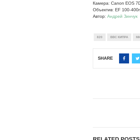
Камера: Canon EOS 7D
Объектив: EF 100-400m
Автор:
Андрей Зинчук
820
ВВС КИПРА
МИ
SHARE
RELATED POSTS