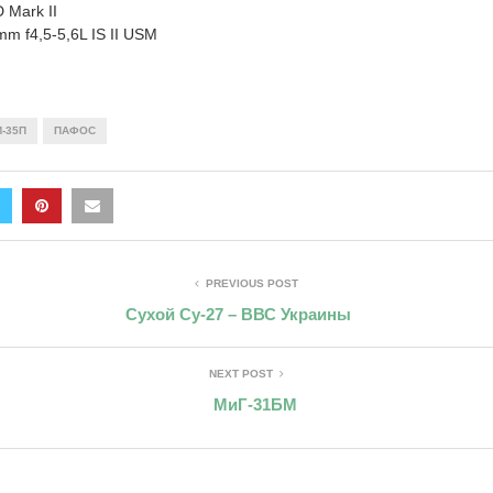
 Mark II
m f4,5-5,6L IS II USM
-35П
ПАФОС
PREVIOUS POST
Сухой Су-27 – ВВС Украины
NEXT POST
МиГ-31БМ