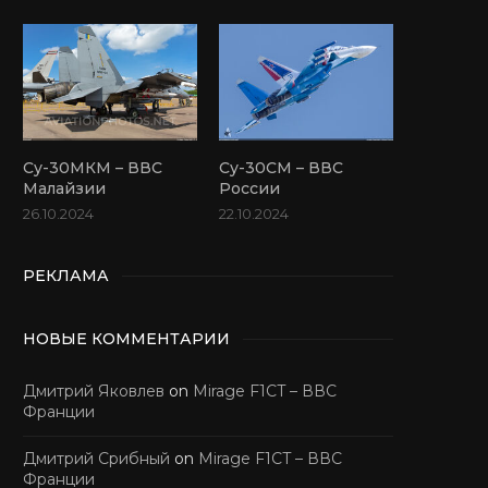
Су-30МКМ – ВВС
Су-30СМ – ВВС
Малайзии
России
26.10.2024
22.10.2024
РЕКЛАМА
НОВЫЕ КОММЕНТАРИИ
Дмитрий Яковлев
on
Mirage F1CT – ВВС
Франции
Дмитрий Срибный
on
Mirage F1CT – ВВС
Франции