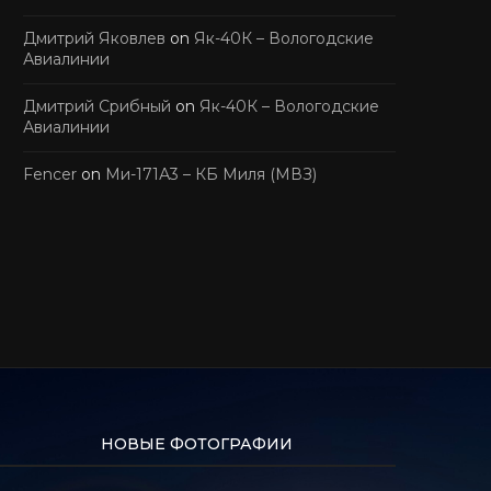
Дмитрий Яковлев
on
Як-40К – Вологодские
Авиалинии
Дмитрий Срибный
on
Як-40К – Вологодские
Авиалинии
Fencer
on
Ми-171А3 – КБ Миля (МВЗ)
НОВЫЕ ФОТОГРАФИИ