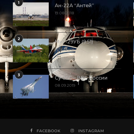
1
Ан-22А “Антей”
19.08.2018
2
МиГ-29УБ (9.51)
10.09.2018
3
Су-35С – ВВС России
08.09.2019
FACEBOOK
INSTAGRAM