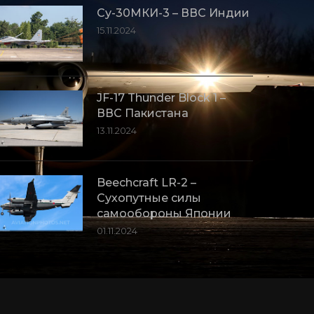
Су-30МКИ-3 – ВВС Индии
15.11.2024
JF-17 Thunder Block 1 –
ВВС Пакистана
13.11.2024
Beechcraft LR-2 –
Сухопутные силы
самообороны Японии
01.11.2024