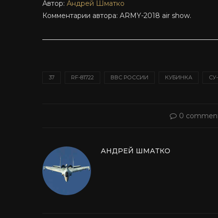
Автор:
Андрей Шматко
Комментарии автора: ARMY-2018 air show.
37
RF-81722
ВВС РОССИИ
КУБИНКА
СУ
0 commen
АНДРЕЙ ШМАТКО