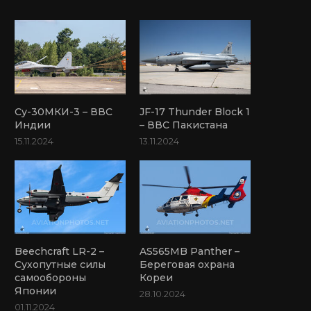
Су-30МКИ-3 – ВВС
JF-17 Thunder Block 1
Индии
– ВВС Пакистана
15.11.2024
13.11.2024
Beechcraft LR-2 –
AS565MB Panther –
Сухопутные силы
Береговая охрана
самообороны
Кореи
Японии
28.10.2024
01.11.2024