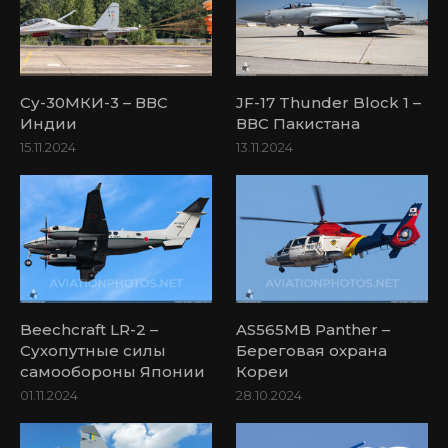
Су-30МКИ-3 – ВВС
JF-17 Thunder Block 1 –
Индии
ВВС Пакистана
15.11.2024
13.11.2024
Beechcraft LR-2 –
AS565MB Panther –
Сухопутные силы
Береговая охрана
самообороны Японии
Кореи
01.11.2024
28.10.2024