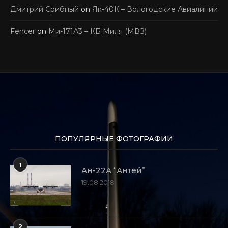
Дмитрий Срибный
on
Як-40К – Вологодские Авиалинии
Fencer
on
Ми-171А3 – КБ Миля (МВЗ)
ПОПУЛЯРНЫЕ ФОТОГРАФИИ
1
Ан-22А “Антей”
19.08.2018
2