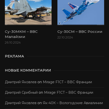
Су-30МКМ – ВВС
Су-30СМ – ВВС России
Малайзии
22.10.2024
26.10.2024
РЕКЛАМА
НОВЫЕ КОММЕНТАРИИ
Дмитрий Яковлев
on
Mirage F1CT – ВВС Франции
Дмитрий Срибный
on
Mirage F1CT – ВВС Франции
Дмитрий Яковлев
on
Як-40К – Вологодские Авиалинии