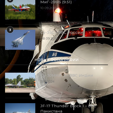
МиГ-29УБ (9.51)
10.09.2018
3
Су-35С – ВВС России
08.09.2019
НОВЫЕ ФОТОГРАФИИ
Су-30МКИ-3 – ВВС Индии
15.11.2024
JF-17 Thunder Block 1 – ВВС
Пакистана