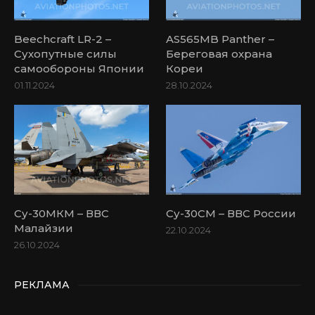
Beechcraft LR-2 –
AS565MB Panther –
Сухопутные силы
Береговая охрана
самообороны Японии
Кореи
01.11.2024
28.10.2024
Су-30МКМ – ВВС
Су-30СМ – ВВС России
Малайзии
22.10.2024
26.10.2024
РЕКЛАМА