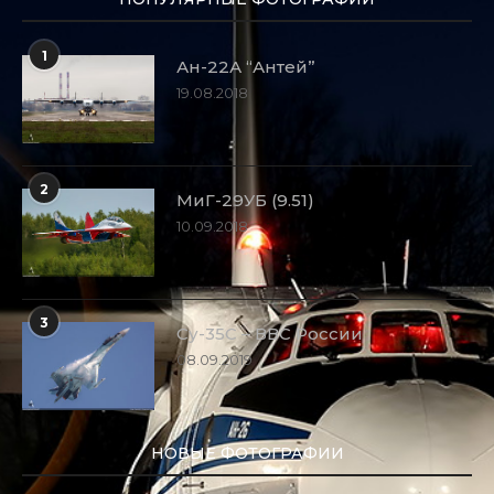
1
Ан-22А “Антей”
19.08.2018
2
МиГ-29УБ (9.51)
10.09.2018
3
Су-35С – ВВС России
08.09.2019
НОВЫЕ ФОТОГРАФИИ