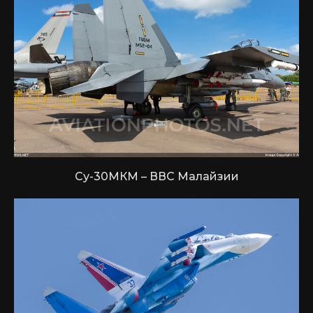
Су-30МКМ – ВВС Малайзии