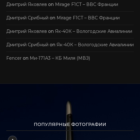
Дмитрий Яковлев
on
Mirage F1CT – ВВС Франции
Дмитрий Срибный
on
Mirage F1CT – ВВС Франции
Дмитрий Яковлев
on
Як-40К – Вологодские Авиалинии
Дмитрий Срибный
on
Як-40К – Вологодские Авиалинии
Fencer
on
Ми-171А3 – КБ Миля (МВЗ)
ПОПУЛЯРНЫЕ ФОТОГРАФИИ