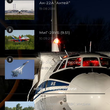
1
Ан-22А “Антей”
19.08.2018
2
МиГ-29УБ (9.51)
10.09.2018
3
Су-35С – ВВС России
08.09.2019
НОВЫЕ ФОТОГРАФИИ
Су-30МКИ-3 – ВВС Индии
15.11.2024