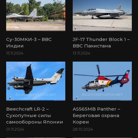
Су-30МКИ-3 – ВВС
JF-17 Thunder Block 1 –
Индии
ВВС Пакистана
15.11.2024
13.11.2024
Beechcraft LR-2 –
AS565MB Panther –
Сухопутные силы
Береговая охрана
самообороны Японии
Кореи
01.11.2024
28.10.2024