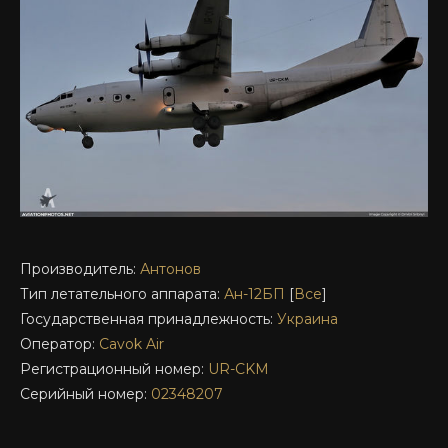
Производитель:
Антонов
Тип летательного аппарата:
Ан-12БП
[
Все
]
Государственная принадлежность:
Украина
Оператор:
Cavok Air
Регистрационный номер:
UR-CKM
Серийный номер:
02348207