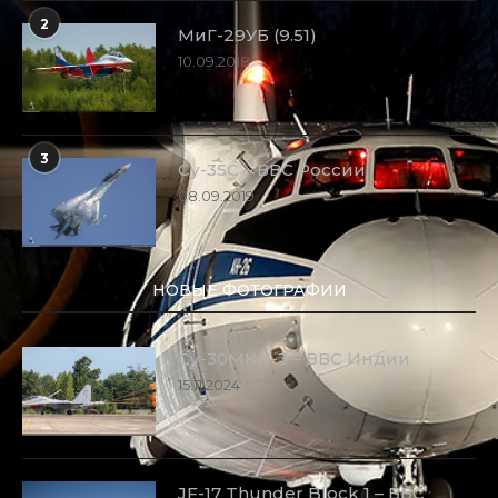
2
МиГ-29УБ (9.51)
10.09.2018
3
Су-35С – ВВС России
08.09.2019
НОВЫЕ ФОТОГРАФИИ
Су-30МКИ-3 – ВВС Индии
15.11.2024
JF-17 Thunder Block 1 – ВВС