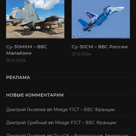
Су-30МКМ – ВВС
Су-30СМ – ВВС России
Малайзии
22.10.2024
26.10.2024
РЕКЛАМА
НОВЫЕ КОММЕНТАРИИ
Дмитрий Яковлев
on
Mirage F1CT – ВВС Франции
Дмитрий Срибный
on
Mirage F1CT – ВВС Франции
Дмитрий Яковлев
on
Як-40К – Вологодские Авиалинии