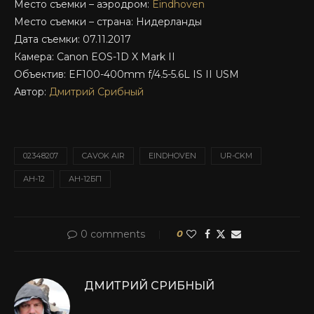
Место съемки – аэродром:
Eindhoven
Место съемки – страна: Нидерланды
Дата съемки: 07.11.2017
Камера: Canon EOS-1D X Mark II
Объектив: EF100-400mm f/4.5-5.6L IS II USM
Автор:
Дмитрий Срибный
02348207
CAVOK AIR
EINDHOVEN
UR-CKM
АН-12
АН-12БП
0 comments
0
ДМИТРИЙ СРИБНЫЙ