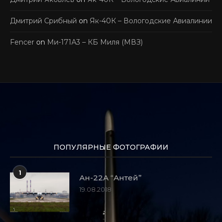
Дмитрий Срибный
on
Як-40К – Вологодские Авиалинии
Fencer
on
Ми-171А3 – КБ Миля (МВЗ)
ПОПУЛЯРНЫЕ ФОТОГРАФИИ
1
Ан-22А “Антей”
19.08.2018